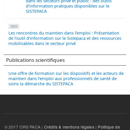
dans les secteurs privé et public : des outils
d’information pratiques disponibles sur le
SISTEPACA
2025
Les rencontres du maintien dans l’emploi : Présentation
de l’outil d’information sur le Sistepaca et des ressources
mobilisables dans le secteur privé
Publications scientifiques
Une offre de formation sur les dispositifs et les acteurs de
maintien dans l’emploi aux professionnels de santé de
soins la démarche du SISTEPACA
© 2017 ORS PACA |
Crédits & mentions légales
|
Politique de