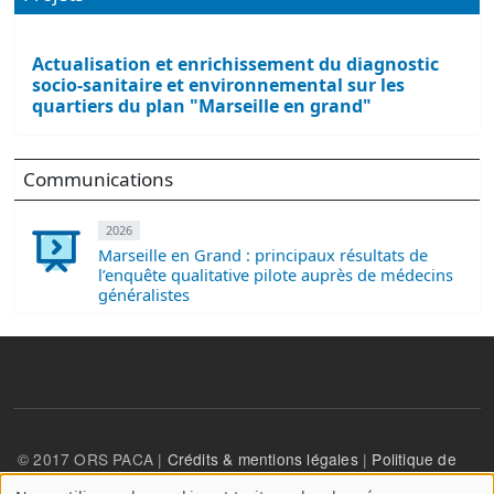
Actualisation et enrichissement du diagnostic
socio-sanitaire et environnemental sur les
quartiers du plan "Marseille en grand"
Communications
2026
Marseille en Grand : principaux résultats de
l’enquête qualitative pilote auprès de médecins
généralistes
© 2017 ORS PACA |
Crédits & mentions légales
|
Politique de
confidentialité