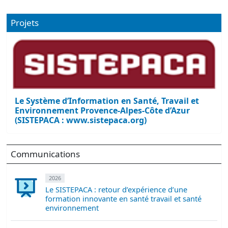
Projets
Le Système d’Information en Santé, Travail et
Environnement Provence-Alpes-Côte d’Azur
(SISTEPACA : www.sistepaca.org)
Communications
2026
Le SISTEPACA : retour d’expérience d’une
formation innovante en santé travail et santé
environnement