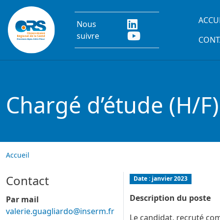
Aller au contenu principal
Main
ACCU
Nous
suivre
CONT
Chargé d’étude (H/F)
Accueil
Contact
Date :
janvier 2023
Description du poste
Par mail
valerie.guagliardo@inserm.fr
Le candidat, recruté co