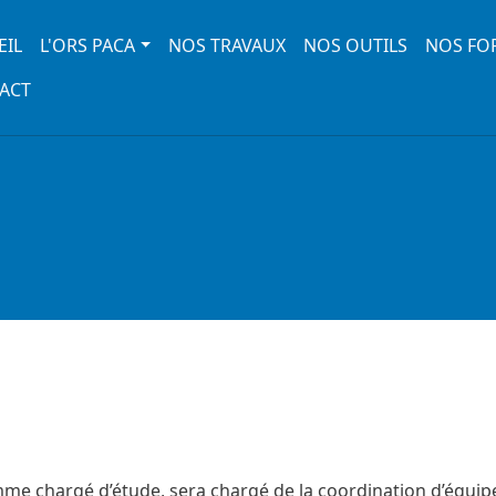
 navigation
EIL
L'ORS PACA
NOS TRAVAUX
NOS OUTILS
NOS FO
ACT
mme chargé d’étude, sera chargé de la coordination d’équipe