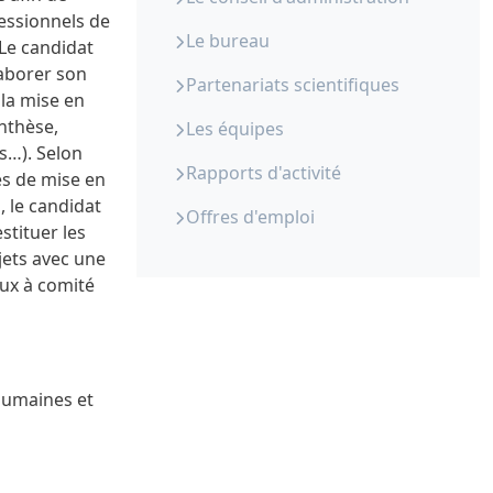
essionnels de
Le bureau
 Le candidat
laborer son
Partenariats scientifiques
la mise en
nthèse,
Les équipes
s…). Selon
Rapports d'activité
pes de mise en
, le candidat
Offres d'emploi
stituer les
jets avec une
aux à comité
 humaines et