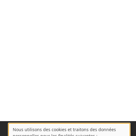
Nous utilisons des cookies et traitons des données
A
personnelles pour les finalités suivantes :