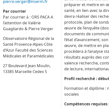
pierre.verger@inserm.fr
préparer et mettre en œ
santé, en lien avec la di
Par courrier
devra réaliser des reche
Par courrier à : ORS PACA A
protocole, plan de sond
l’attention de Valérie
œuvre de l’enquête (dos
Guagliardo & Pierre Verger
documents de communicat
Observatoire Régional de la
l’état d’avancement, son 
Santé Provence-Alpes-Côte
œuvre, de mettre en plac
d’Azur Faculté des Sciences
procédera à l’analyse sta
Médicales et Paramédicales
résultats auprès des co
valence recherche, contr
27 Boulevard Jean Moulin,
de lecture, internationa
13385 Marseille Cedex 5
Profil recherché : débu
Formation et diplôme : 
sociales
Compétences requises 