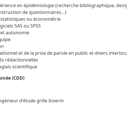
rience en épidémiologie (recherche bibliographique, desig
nstruction de questionnaires…)
statistiques ou économétrie
giciels SAS ou SPSS
e et autonomie
quipe
on
ationnel et de la prise de parole en public et divers interlo
és rédactionnelles
glais scientifique
minée (CDD)
ngénieur d'étude grille Inserm