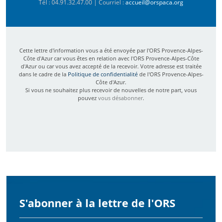
Tél : 04.91.32.47.00 | Courriel :
accueil@orspaca.org
Cette lettre d'information vous a été envoyée par l'ORS Provence-Alpes-
Côte d'Azur car vous êtes en relation avec l'ORS Provence-Alpes-Côte
d'Azur ou car vous avez accepté de la recevoir. Votre adresse est traitée
dans le cadre de la
Politique de confidentialité
de l'ORS Provence-Alpes-
Côte d'Azur.
Si vous ne souhaitez plus recevoir de nouvelles de notre part, vous
pouvez
vous désabonner
.
S'abonner à la lettre de l'ORS