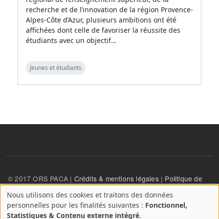
recherche et de l’innovation de la région Provence-
Alpes-Côte d’Azur, plusieurs ambitions ont été
affichées dont celle de favoriser la réussite des
étudiants avec un objectif…
Jeunes et étudiants
© 2017 ORS PACA |
Crédits & mentions légales
|
Politique de
confidentialité
Nous utilisons des cookies et traitons des données
A
personnelles pour les finalités suivantes :
Fonctionnel,
propos
User account menu
Statistiques & Contenu externe intégré
.