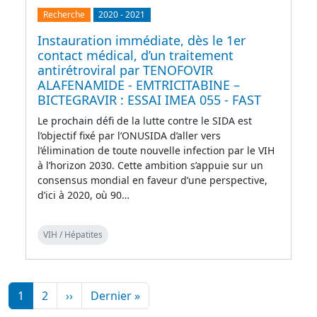
Recherche
2020
-
2021
Instauration immédiate, dès le 1er
contact médical, d’un traitement
antirétroviral par TENOFOVIR
ALAFENAMIDE - EMTRICITABINE –
BICTEGRAVIR : ESSAI IMEA 055 - FAST
Le prochain défi de la lutte contre le SIDA est
l’objectif fixé par l’ONUSIDA d’aller vers
l’élimination de toute nouvelle infection par le VIH
à l’horizon 2030. Cette ambition s’appuie sur un
consensus mondial en faveur d’une perspective,
d’ici à 2020, où 90…
VIH / Hépatites
Pagination
Page suivante
Dernière page
1
2
››
Dernier »