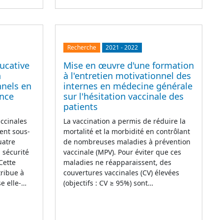
Recherche
2021
-
2022
ucative
Mise en œuvre d'une formation
n
à l'entretien motivationnel des
nnels en
internes en médecine générale
ance
sur l'hésitation vaccinale des
patients
accinales
La vaccination a permis de réduire la
ent sous-
mortalité et la morbidité en contrôlant
uatre
de nombreuses maladies à prévention
 sécurité
vaccinale (MPV). Pour éviter que ces
 Cette
maladies ne réapparaissent, des
tribue à
couvertures vaccinales (CV) élevées
se elle-…
(objectifs : CV ≥ 95%) sont…