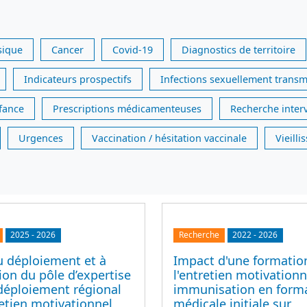
sique
Cancer
Covid-19
Diagnostics de territoire
Indicateurs prospectifs
Infections sexuellement transm
nfance
Prescriptions médicamenteuses
Recherche inter
Urgences
Vaccination / hésitation vaccinale
Vieill
2025
-
2026
Recherche
2022
-
2026
u déploiement et à
Impact d'une formatio
tion du pôle d’expertise
l'entretien motivationn
déploiement régional
immunisation en form
retien motivationnel
médicale initiale sur