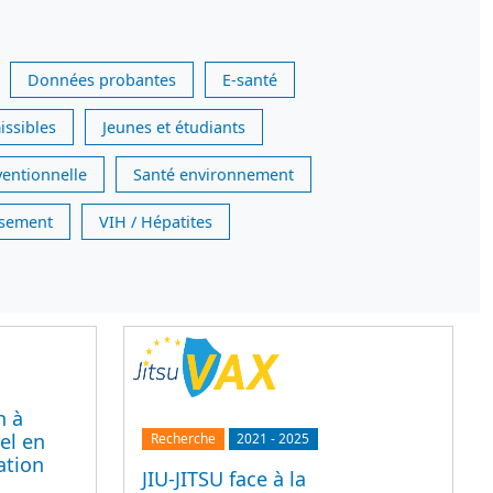
Données probantes
E-santé
issibles
Jeunes et étudiants
ventionnelle
Santé environnement
issement
VIH / Hépatites
n à
el en
Recherche
2021
-
2025
ation
JIU-JITSU face à la