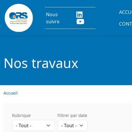
Aller au contenu principal
Main
ACCU
Nous
suivre
CONT
Nos travaux
Accueil
Rubrique
Filtrer par date