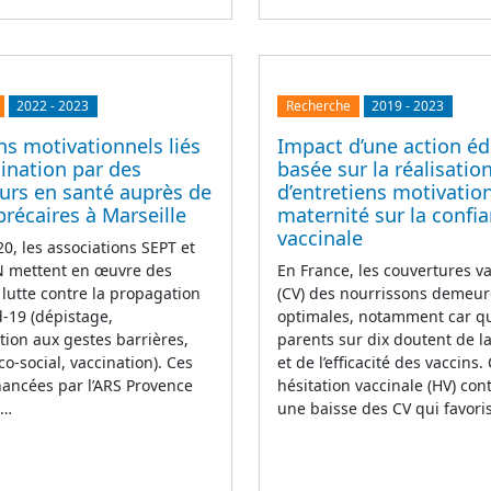
2022
-
2023
Recherche
2019
-
2023
ns motivationnels liés
Impact d’une action éd
cination par des
basée sur la réalisatio
urs en santé auprès de
d’entretiens motivatio
précaires à Marseille
maternité sur la confi
vaccinale
0, les associations SEPT et
mettent en œuvre des
En France, les couvertures v
 lutte contre la propagation
(CV) des nourrissons demeur
d-19 (dépistage,
optimales, notamment car q
ation aux gestes barrières,
parents sur dix doutent de la
co-social, vaccination). Ces
et de l’efficacité des vaccins.
inancées par l’ARS Provence
hésitation vaccinale (HV) con
e…
une baisse des CV qui favori