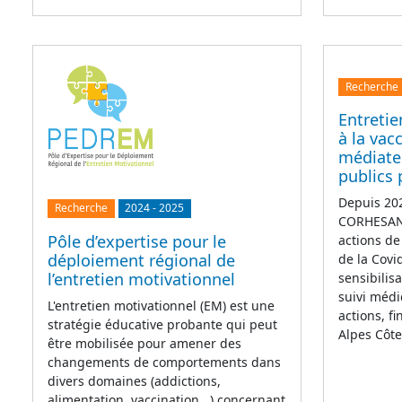
Recherche
Entretie
à la vac
médiate
publics 
Depuis 202
Recherche
2024
-
2025
CORHESAN 
Pôle d’expertise pour le
actions de
déploiement régional de
de la Covi
l’entretien motivationnel
sensibilis
suivi médi
L'entretien motivationnel (EM) est une
actions, f
stratégie éducative probante qui peut
Alpes Côt
être mobilisée pour amener des
changements de comportements dans
divers domaines (addictions,
alimentation, vaccination...) concernant