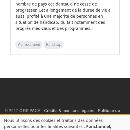
nombre de pays occidentaux, ne cesse de
progresser. Cet allongement de la durée de vie a
aussi profité à une majorité de personnes en
situation de handicap, du fait notamment des
progrès médicaux et des programmes…
Vieillissement
Handicap
© 2017 ORS PACA |
Crédits & mentions légales
|
Politique de
confidentialité
Nous utilisons des cookies et traitons des données
A
personnelles pour les finalités suivantes :
Fonctionnel,