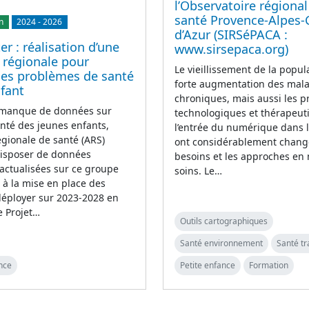
l’Observatoire régional
santé Provence-Alpes-
n
2024
-
2026
d’Azur (SIRSéPACA :
er : réalisation d’une
www.sirsepaca.org)
 régionale pour
Le vieillissement de la popula
les problèmes de santé
forte augmentation des mal
nfant
chroniques, mais aussi les p
 manque de données sur
technologiques et thérapeut
santé des jeunes enfants,
l’entrée du numérique dans 
égionale de santé (ARS)
ont considérablement chang
disposer de données
besoins et les approches en
 actualisées sur ce groupe
soins. Le…
 à la mise en place des
déployer sur 2023-2028 en
e Projet…
Outils cartographiques
Santé environnement
Santé tr
nce
Petite enfance
Formation