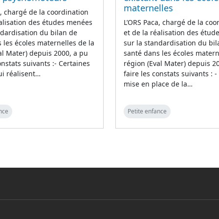
maternelles
, chargé de la coordination
éalisation des études menées
L’ORS Paca, chargé de la coo
ndardisation du bilan de
et de la réalisation des étu
 les écoles maternelles de la
sur la standardisation du bi
al Mater) depuis 2000, a pu
santé dans les écoles matern
onstats suivants :- Certaines
région (Eval Mater) depuis 2
i réalisent…
faire les constats suivants : -
mise en place de la…
nce
Petite enfance