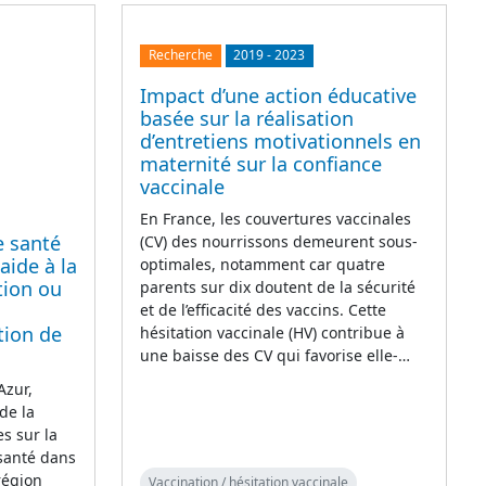
Recherche
2019
-
2023
Impact d’une action éducative
basée sur la réalisation
d’entretiens motivationnels en
maternité sur la confiance
vaccinale
En France, les couvertures vaccinales
e santé
(CV) des nourrissons demeurent sous-
'aide à la
optimales, notamment car quatre
tion ou
parents sur dix doutent de la sécurité
et de l’efficacité des vaccins. Cette
tion de
hésitation vaccinale (HV) contribue à
une baisse des CV qui favorise elle-…
Azur,
de la
s sur la
 santé dans
région
Vaccination / hésitation vaccinale