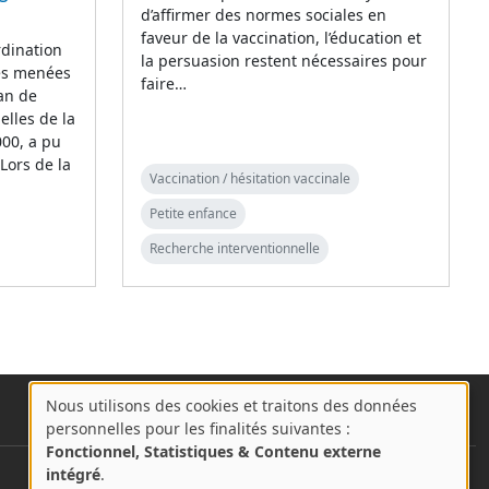
d’affirmer des normes sociales en
faveur de la vaccination, l’éducation et
rdination
la persuasion restent nécessaires pour
des menées
faire…
lan de
elles de la
000, a pu
 Lors de la
Vaccination / hésitation vaccinale
Petite enfance
Recherche interventionnelle
Nous utilisons des cookies et traitons des données
A
personnelles pour les finalités suivantes :
propos
Fonctionnel, Statistiques & Contenu externe
des
intégré
.