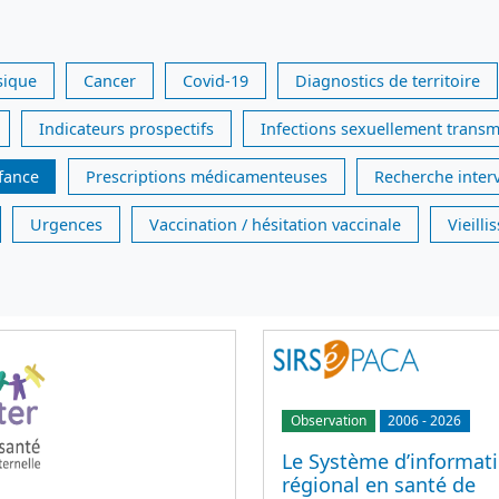
sique
Cancer
Covid-19
Diagnostics de territoire
Indicateurs prospectifs
Infections sexuellement transm
nfance
Prescriptions médicamenteuses
Recherche inter
Urgences
Vaccination / hésitation vaccinale
Vieill
Observation
2006
-
2026
Le Système d’informat
régional en santé de