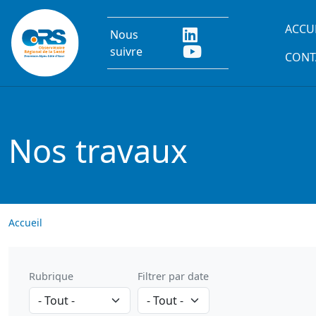
Aller au contenu principal
Main
ACCU
Nous
suivre
CONT
Nos travaux
Accueil
Rubrique
Filtrer par date