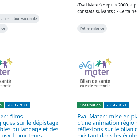
(Eval Mater) depuis 2000, a p
constats suivants : - Certain
 / hésitation vaccinale
nce
Petite enfance
n
2020
-
2021
Observation
2019
-
2021
er : films
Eval Mater : mise en p
iques sur le dépistage
d’une animation région
bles du langage et des
réflexions sur le bilan
s psychomoteurs
existant dans les école