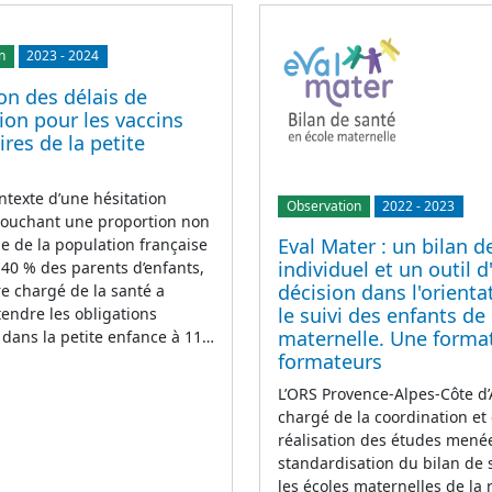
n
2023
-
2024
on des délais de
ion pour les vaccins
ires de la petite
ntexte d’une hésitation
Observation
2022
-
2023
touchant une proportion non
Eval Mater : un bilan d
e de la population française
individuel et un outil d
 40 % des parents d’enfants,
décision dans l'orienta
re chargé de la santé a
le suivi des enfants de
tendre les obligations
maternelle. Une forma
 dans la petite enfance à 11…
formateurs
L’ORS Provence-Alpes-Côte d’
chargé de la coordination et 
réalisation des études menée
standardisation du bilan de
les écoles maternelles de la 