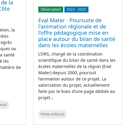
 de la
Côte
Observation
2023
-
2025
Eval Mater - Poursuite de
l'animation régionale et de
tion, la
l’offre pédagogique mise en
adies
place autour du bilan de santé
rogrès
dans les écoles maternelles
iques ou
L’ORS, chargé de la coordination
la santé
scientifique du bilan de santé dans les
é les
écoles maternelles de la région (Eval
 matière de
Mater) depuis 2000, poursuit
l’animation autour de ce projet. La
valorisation du projet, actuellement
faite par le biais d’une page dédiée au
projet…
avail
Petite enfance