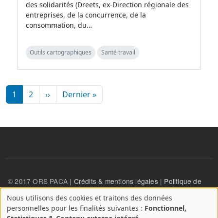
des solidarités (Dreets, ex-Direction régionale des
entreprises, de la concurrence, de la
consommation, du…
Outils cartographiques
Santé travail
Pagination
Page suivante
Dernière page
1
2
››
Dernier »
© 2017 ORS PACA |
Crédits & mentions légales
|
Politique de
confidentialité
Nous utilisons des cookies et traitons des données
A
personnelles pour les finalités suivantes :
Fonctionnel,
propos