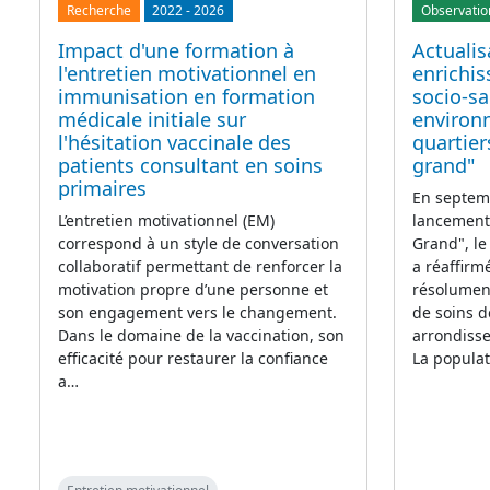
Recherche
2022
-
2026
Observatio
Impact d'une formation à
Actualis
l'entretien motivationnel en
enrichi
immunisation en formation
socio-sa
médicale initiale sur
environ
l'hésitation vaccinale des
quartier
patients consultant en soins
grand"
primaires
En septemb
L’entretien motivationnel (EM)
lancement 
correspond à un style de conversation
Grand", le
collaboratif permettant de renforcer la
a réaffirmé
motivation propre d’une personne et
résolument
son engagement vers le changement.
de soins d
Dans le domaine de la vaccination, son
arrondiss
efficacité pour restaurer la confiance
La popula
a…