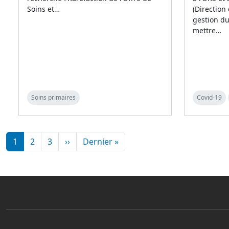
Soins et…
(Direction
gestion d
mettre…
Soins primaires
Covid-19
Pagination
Page suivante
Dernière page
1
2
3
››
Dernier »