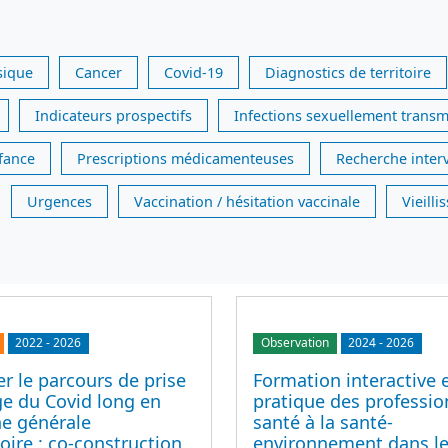
sique
Cancer
Covid-19
Diagnostics de territoire
Indicateurs prospectifs
Infections sexuellement transm
nfance
Prescriptions médicamenteuses
Recherche inter
Urgences
Vaccination / hésitation vaccinale
Vieill
2022
-
2026
Observation
2024
-
2026
r le parcours de prise
Formation interactive 
ge du Covid long en
pratique des professio
e générale
santé à la santé-
ire : co-construction
environnement dans le