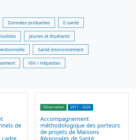
Données probantes
E-santé
issibles
Jeunes et étudiants
ventionnelle
Santé environnement
issement
VIH / Hépatites
Observation
2011
-
2026
et
Accompagnement
nnels de
méthodologique des porteurs
de projets de Maisons
 cadre
Régionales de Santé