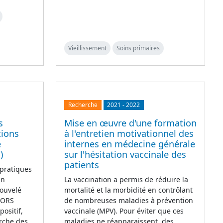
Vieillissement
Soins primaires
Recherche
2021
-
2022
s
Mise en œuvre d'une formation
tions
à l'entretien motivationnel des
e
internes en médecine générale
)
sur l'hésitation vaccinale des
patients
 pratiques
en
La vaccination a permis de réduire la
ouvelé
mortalité et la morbidité en contrôlant
L'ORS
de nombreuses maladies à prévention
ositif,
vaccinale (MPV). Pour éviter que ces
erche des
maladies ne réapparaissent, des