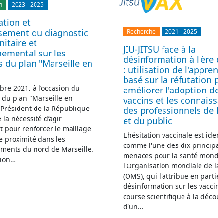
n
2023
-
2025
ation et
ssement du diagnostic
Recherche
2021
-
2025
nitaire et
JIU-JITSU face à la
nemental sur les
désinformation à l'ère
s du plan "Marseille en
: utilisation de l'appre
basé sur la réfutation 
re 2021, à l’occasion du
améliorer l'adoption d
du plan "Marseille en
vaccins et les connais
 Président de la République
des professionnels de 
 la nécessité d’agir
et du public
 pour renforcer le maillage
L'hésitation vaccinale est ide
e proximité dans les
comme l'une des dix princip
ements du nord de Marseille.
menaces pour la santé mond
tion…
l'Organisation mondiale de l
(OMS), qui l'attribue en parti
désinformation sur les vaccin
course scientifique à la déco
d'un…