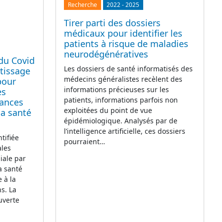
Recherche
2022
-
2025
Tirer parti des dossiers
médicaux pour identifier les
patients à risque de maladies
neurodégénératives
 du Covid
Les dossiers de santé informatisés des
ntissage
médecins généralistes recèlent des
pour
informations précieuses sur les
es
patients, informations parfois non
sances
exploitées du point de vue
la santé
épidémiologique. Analysés par de
l’intelligence artificielle, ces dossiers
ntifiée
pourraient…
ales
iale par
a santé
e à la
s. La
uverte