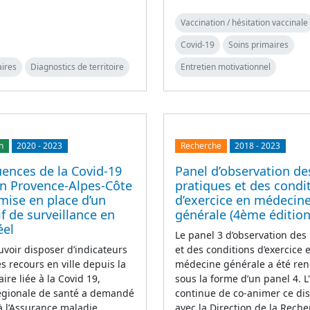
Vaccination / hésitation vaccinale
Covid-19
Soins primaires
aires
Diagnostics de territoire
Entretien motivationnel
n
2020
-
2023
Recherche
2018
-
2023
ences de la Covid-19
Panel d’observation de
on Provence-Alpes-Côte
pratiques et des condi
 mise en place d’un
d’exercice en médecin
if de surveillance en
générale (4ème édition
éel
Le panel 3 d’observation des
uvoir disposer d’indicateurs
et des conditions d’exercice 
es recours en ville depuis la
médecine générale a été ren
aire liée à la Covid 19,
sous la forme d’un panel 4. 
régionale de santé a demandé
continue de co-animer ce disp
 à l’Assurance maladie
avec la Direction de la Rech