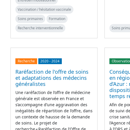
Entretien motivationnel
Vaccination / hésitation vaccinale
Soins primaires
Formation
Recherche interventionnelle
Soins prim
Recherche
2020
-
2024
Observatio
Raréfaction de l'offre de soins
Conséqu
et adaptations des médecins
en régi
généralistes
d’Azur :
disposit
Une raréfaction de l’offre de médecine
temps r
générale est observée en France et
s’accompagne d’une aggravation des
Afin de po
inégalités de répartition de l’offre, dans
de suivi d
un contexte de hausse de la demande
crise sanit
de soins. Le projet de
l’Agence 
recherche « Raréfaction de l’Offre de
à l’ORS et