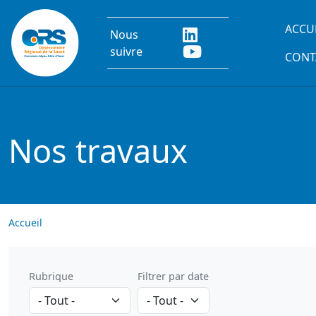
Aller au contenu principal
Main
ACCU
Nous
suivre
CONT
Nos travaux
Accueil
Rubrique
Filtrer par date