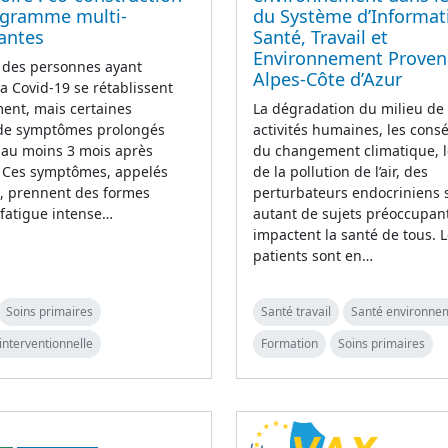
ogramme multi-
du Système d’Informat
antes
Santé, Travail et
Environnement Proven
 des personnes ayant
Alpes-Côte d’Azur
la Covid-19 se rétablissent
ent, mais certaines
La dégradation du milieu de v
 de symptômes prolongés
activités humaines, les con
 au moins 3 mois après
du changement climatique, l
n. Ces symptômes, appelés
de la pollution de l’air, des
g, prennent des formes
perturbateurs endocriniens 
(fatigue intense…
autant de sujets préoccupan
impactent la santé de tous. 
patients sont en…
Soins primaires
Santé travail
Santé environne
interventionnelle
Formation
Soins primaires