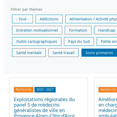
Filtrer par thèmes
- Tout -
Addictions
Alimentation / Activité phy
Entretien motivationnel
Formation
Handicap
Outils cartographiques
Pays du Sud
Petite e
Santé mentale
Santé travail
Soins primaires
Recherche
2025
-
2027
Recherche
Exploitations régionales du
Améliore
panel 5 de médecins
en char
généralistes de ville en
médecin
Provence-Alpes-Côte-d’Azur
ambulato