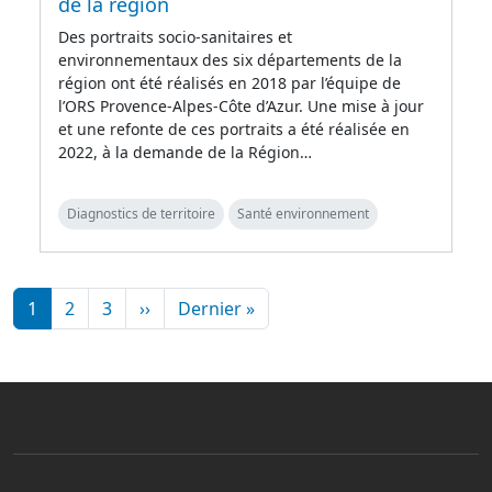
de la région
Des portraits socio-sanitaires et
environnementaux des six départements de la
région ont été réalisés en 2018 par l’équipe de
l’ORS Provence-Alpes-Côte d’Azur. Une mise à jour
et une refonte de ces portraits a été réalisée en
2022, à la demande de la Région…
Diagnostics de territoire
Santé environnement
Pagination
Page suivante
Dernière page
1
2
3
››
Dernier »