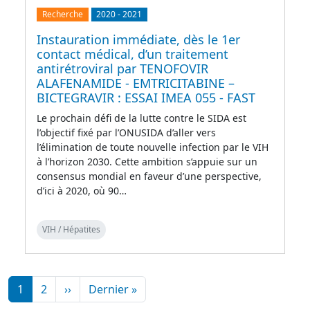
Recherche
2020
-
2021
Instauration immédiate, dès le 1er
contact médical, d’un traitement
antirétroviral par TENOFOVIR
ALAFENAMIDE - EMTRICITABINE –
BICTEGRAVIR : ESSAI IMEA 055 - FAST
Le prochain défi de la lutte contre le SIDA est
l’objectif fixé par l’ONUSIDA d’aller vers
l’élimination de toute nouvelle infection par le VIH
à l’horizon 2030. Cette ambition s’appuie sur un
consensus mondial en faveur d’une perspective,
d’ici à 2020, où 90…
VIH / Hépatites
Pagination
Page suivante
Dernière page
1
2
››
Dernier »