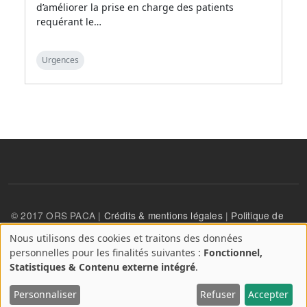
d’améliorer la prise en charge des patients
requérant le…
Urgences
© 2017 ORS PACA |
Crédits & mentions légales
|
Politique de
confidentialité
Nous utilisons des cookies et traitons des données
A
personnelles pour les finalités suivantes :
Fonctionnel,
propos
User account menu
Statistiques & Contenu externe intégré
.
Se connecter
des
cookies
Personnaliser
Refuser
Accepter