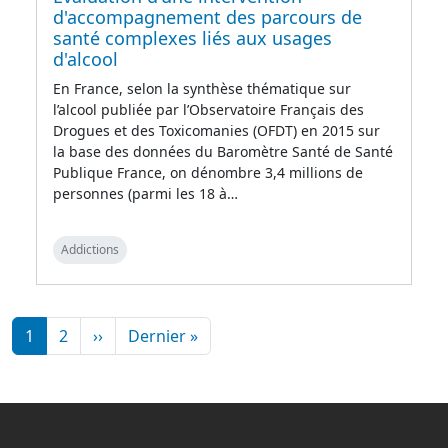
d'accompagnement des parcours de
santé complexes liés aux usages
d'alcool
En France, selon la synthèse thématique sur
l’alcool publiée par l’Observatoire Français des
Drogues et des Toxicomanies (OFDT) en 2015 sur
la base des données du Baromètre Santé de Santé
Publique France, on dénombre 3,4 millions de
personnes (parmi les 18 à…
Addictions
Pagination
Page suivante
Dernière page
1
2
››
Dernier »