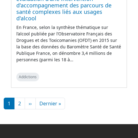
d'accompagnement des parcours de
santé complexes liés aux usages
d'alcool
En France, selon la synthèse thématique sur
l’alcool publiée par l’Observatoire Français des
Drogues et des Toxicomanies (OFDT) en 2015 sur
la base des données du Baromètre Santé de Santé
Publique France, on dénombre 3,4 millions de
personnes (parmi les 18 à…
Addictions
Pagination
Page suivante
Dernière page
1
2
››
Dernier »