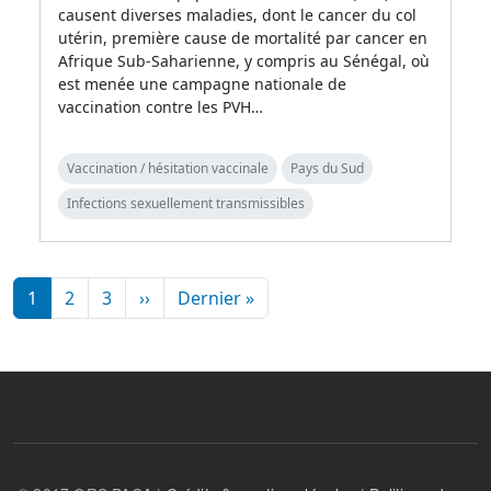
causent diverses maladies, dont le cancer du col
utérin, première cause de mortalité par cancer en
Afrique Sub-Saharienne, y compris au Sénégal, où
est menée une campagne nationale de
vaccination contre les PVH…
Vaccination / hésitation vaccinale
Pays du Sud
Infections sexuellement transmissibles
Pagination
Page suivante
Dernière page
1
2
3
››
Dernier »