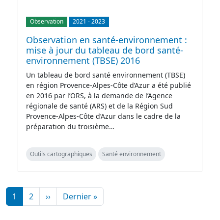
Observation
2021
-
2023
Observation en santé-environnement :
mise à jour du tableau de bord santé-
environnement (TBSE) 2016
Un tableau de bord santé environnement (TBSE)
en région Provence-Alpes-Côte d’Azur a été publié
en 2016 par l’ORS, à la demande de l’Agence
régionale de santé (ARS) et de la Région Sud
Provence-Alpes-Côte d’Azur dans le cadre de la
préparation du troisième…
Outils cartographiques
Santé environnement
Pagination
Page suivante
Dernière page
1
2
››
Dernier »