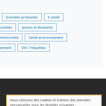
Données probantes
E-santé
issibles
Jeunes et étudiants
ventionnelle
Santé environnement
issement
VIH / Hépatites
Nous utilisons des cookies et traitons des données
User account menu
A
personnelles pour les finalités suivantes :
Se connecter