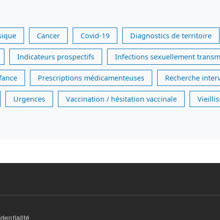
sique
Cancer
Covid-19
Diagnostics de territoire
Indicateurs prospectifs
Infections sexuellement transm
nfance
Prescriptions médicamenteuses
Recherche inter
Urgences
Vaccination / hésitation vaccinale
Vieill
dentialité