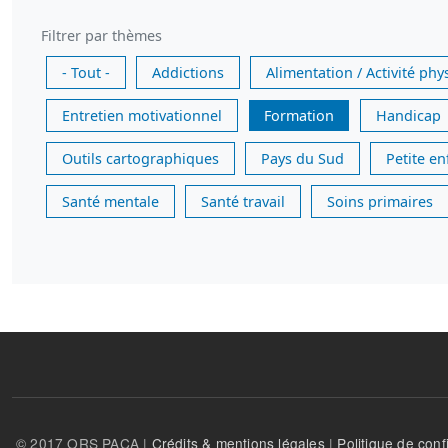
Filtrer par thèmes
- Tout -
Addictions
Alimentation / Activité phy
Entretien motivationnel
Formation
Handicap
Outils cartographiques
Pays du Sud
Petite e
Santé mentale
Santé travail
Soins primaires
© 2017 ORS PACA |
Crédits & mentions légales
|
Politique de confi