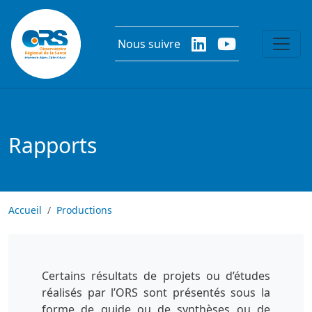
Aller au contenu principal
Nous suivre
Rapports
Accueil
Productions
Certains résultats de projets ou d’études
réalisés par l’ORS sont présentés sous la
forme de guide ou de synthèses ou de