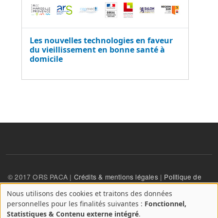
Les nouvelles technologies en faveur
du vieillissement en bonne santé à
domicile
© 2017 ORS PACA |
Crédits & mentions légales
|
Politique de
confidentialité
Nous utilisons des cookies et traitons des données
A
personnelles pour les finalités suivantes :
Fonctionnel,
propos
User account menu
Statistiques & Contenu externe intégré
.