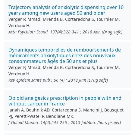
Trajectory analysis of anxiolytic dispensing over 10
years among new users aged 50 and older
Verger P, Mmadi Mrenda B, Cortaredona S, Tournier M,
Verdoux H.
Acta Psychiatr Scand. 137(4):328-341 ; 2018 Apr. (Drug safe)
Dynamiques temporelles de remboursements de
médicaments anxiolytiques chez des nouveaux
consommateurs âgés de 50 ans et plus
Verger P, Mmadi Mrenda B, Cortaredona S, Tournier M,
Verdoux H.
Rev epidem sante pub ; 66 (4) ; 2018 Juin (Drug safe)
Opioid analgesics prescription in people with and
without cancer in France
Janah A, Bouhnik AD, Cortaredona S, Mancini J, Bousquet
PJ, Peretti-Watel P, Bendiane MK.
J Opioid Manag. 14(4):245-256 ; 2018 Jul/Aug. (hors projet)