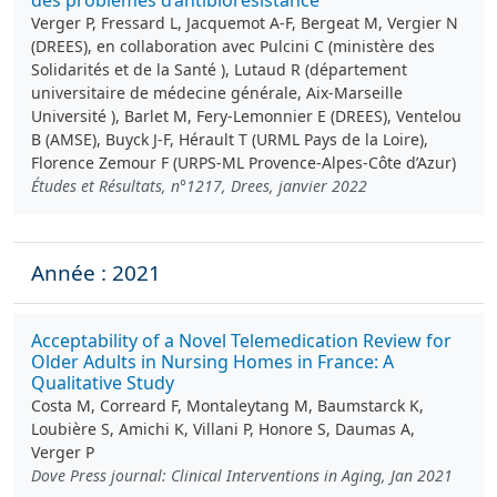
des problèmes d’antibiorésistance
Verger P, Fressard L, Jacquemot A-F, Bergeat M, Vergier N
(DREES), en collaboration avec Pulcini C (ministère des
Solidarités et de la Santé ), Lutaud R (département
universitaire de médecine générale, Aix-Marseille
Université ), Barlet M, Fery-Lemonnier E (DREES), Ventelou
B (AMSE), Buyck J-F, Hérault T (URML Pays de la Loire),
Florence Zemour F (URPS-ML Provence-Alpes-Côte d’Azur)
Études et Résultats, n°1217, Drees, janvier 2022
Année : 2021
Acceptability of a Novel Telemedication Review for
Older Adults in Nursing Homes in France: A
Qualitative Study
Costa M, Correard F, Montaleytang M, Baumstarck K,
Loubière S, Amichi K, Villani P, Honore S, Daumas A,
Verger P
Dove Press journal: Clinical Interventions in Aging, Jan 2021