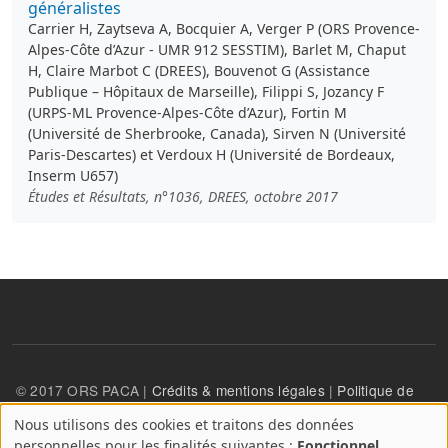
généralistes
Carrier H, Zaytseva A, Bocquier A, Verger P (ORS Provence-
Alpes-Côte d’Azur - UMR 912 SESSTIM), Barlet M, Chaput
H, Claire Marbot C (DREES), Bouvenot G (Assistance
Publique – Hôpitaux de Marseille), Filippi S, Jozancy F
(URPS-ML Provence-Alpes-Côte d’Azur), Fortin M
(Université de Sherbrooke, Canada), Sirven N (Université
Paris-Descartes) et Verdoux H (Université de Bordeaux,
Inserm U657)
Études et Résultats, n°1036, DREES, octobre 2017
© 2017 ORS PACA |
Crédits & mentions légales
|
Politique de
confidentialité
Nous utilisons des cookies et traitons des données
A
personnelles pour les finalités suivantes :
Fonctionnel,