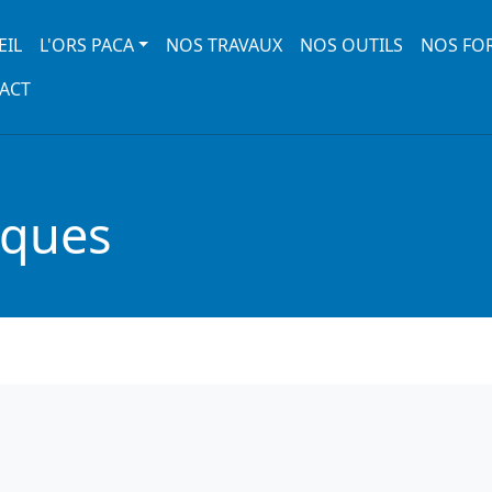
 navigation
EIL
L'ORS PACA
NOS TRAVAUX
NOS OUTILS
NOS FO
ACT
iques