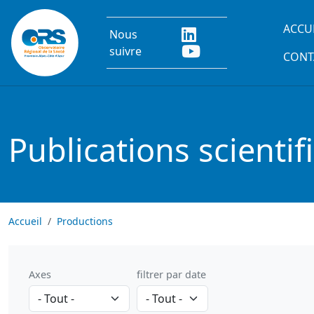
Aller au contenu principal
Main
ACCU
Nous
suivre
CONT
Publications scientif
Accueil
Productions
Axes
filtrer par date