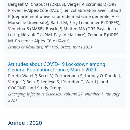
Bergeat M, Chaput H (DREES), Verger P, Scronias D (ORS
Provence-Alpes-Côte d’Azur), en collaboration avec Lutaud
R (département universitaire de médecine générale, Aix-
Marseille Université), Barlet M, Fery-Lemonnier E (DREES),
Ventelou B (AMSE), Buyck JF, Metten MA (ORS Pays de la
Loire), Hérault T (URML Pays de la Loire), Zemour F (URPS-
ML Provence-Alpes-Côte d’Azur)
Études et Résultats, n°1186, Drees, mars 2021
Attitudes about COVID-19 Lockdown among
General Population, France, March 2020
Peretti-Watel P, Seror V, Cortaredona S, Launay O, Raude J,
Verger P, Beck F, Legleye S, L’Haridon O, Ward J, and
COCONEL and Study Group
Emerging Infectious Diseases, Volume 27, Number 1- January
2021
Année : 2020