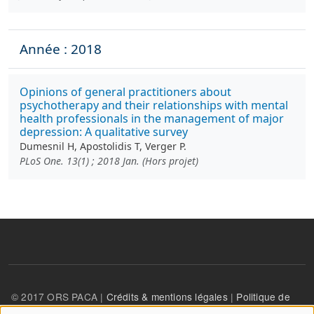
Année : 2018
Opinions of general practitioners about
psychotherapy and their relationships with mental
health professionals in the management of major
depression: A qualitative survey
Dumesnil H, Apostolidis T, Verger P.
PLoS One. 13(1) ; 2018 Jan. (Hors projet)
© 2017 ORS PACA |
Crédits & mentions légales
|
Politique de
confidentialité