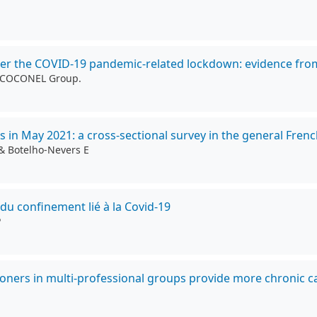
ter the COVID-19 pandemic-related lockdown: evidence from 
P; COCONEL Group.
als in May 2021: a cross-sectional survey in the general Fren
& Botelho-Nevers E
 du confinement lié à la Covid-19
P
ioners in multi-professional groups provide more chronic 