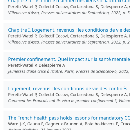
Chapitre II. Le difficile maintien des liens sociaux extr
Peretti-Watel P, Collectif Cocovi, Cortaredona S, Delespierre A, 
Villeneuve d'Ascq, Presses universitaires du Septentrion, 2022, p. 
Chapitre I. Logement, revenus : les conditions de vie de
Peretti-Watel P, Collectif Cocovi, Cortaredona S, Delespierre A,
Villeneuve d'Ascq, Presses universitaires du Septentrion, 2022, p. 
Premier confinement. Quel impact sur la santé mentale
Peretti-Watel P, Delespierre A
Jeunesses d'une crise à l'autre, Paris, Presses de Sciences-Po, 2022
Logement, revenus : les conditions de vie des confinés
Peretti-Watel P, Collectif Cocovi, Cortaredona S, Delespierre A,
Comment les Français ont-ils vécu le premier confinement ?, Villene
The French health pass holds lessons for mandatory C
Ward J-K, Gauna F, Gagneux-Brunon A, Botelho-Nevers E, Cracow
Nature Medicine, 21 January 2022