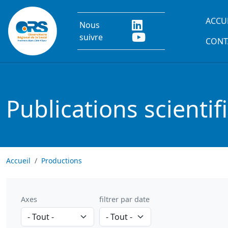
Aller au contenu principal
Main
ACCU
Nous
suivre
CONT
Publications scientif
Accueil
Productions
Axes
filtrer par date