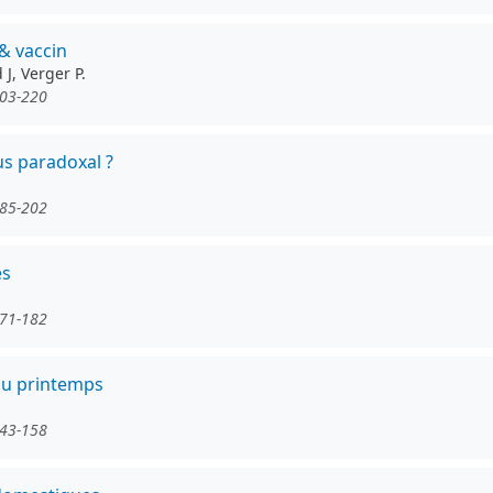
 & vaccin
J, Verger P.
203-220
us paradoxal ?
185-202
ès
171-182
 du printemps
143-158