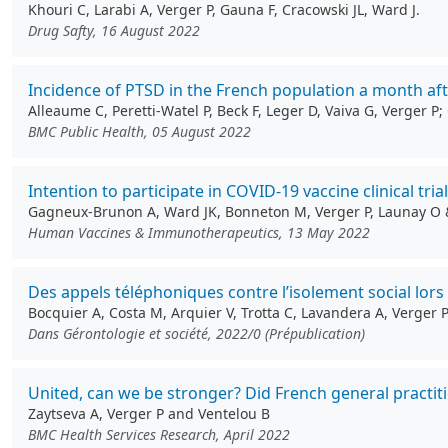
Khouri C, Larabi A, Verger P, Gauna F, Cracowski JL, Ward J.
Drug Safty, 16 August 2022
Incidence of PTSD in the French population a month af
Alleaume C, Peretti-Watel P, Beck F, Leger D, Vaiva G, Verger 
BMC Public Health, 05 August 2022
Intention to participate in COVID-19 vaccine clinical tri
Gagneux-Brunon A, Ward JK, Bonneton M, Verger P, Launay O 
Human Vaccines & Immunotherapeutics, 13 May 2022
Des appels téléphoniques contre l’isolement social lors
Bocquier A, Costa M, Arquier V, Trotta C, Lavandera A, Verger 
Dans Gérontologie et société, 2022/0 (Prépublication)
United, can we be stronger? Did French general practit
Zaytseva A, Verger P and Ventelou B
BMC Health Services Research, April 2022