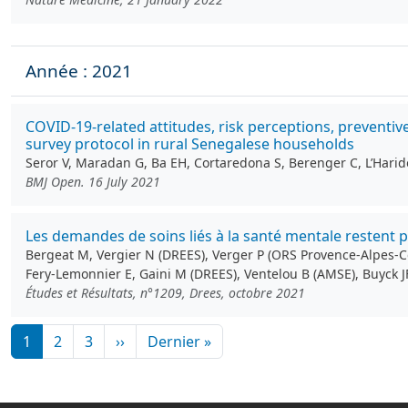
Année : 2021
COVID-19-related attitudes, risk perceptions, prevent
survey protocol in rural Senegalese households
Seror V, Maradan G, Ba EH, Cortaredona S, Berenger C, L’Har
BMJ Open. 16 July 2021
Les demandes de soins liés à la santé mentale restent 
Bergeat M, Vergier N (DREES), Verger P (ORS Provence-Alpes-Cô
Fery-Lemonnier E, Gaini M (DREES), Ventelou B (AMSE), Buyck J
Études et Résultats, n°1209, Drees, octobre 2021
Pagination
Page suivante
Dernière page
1
2
3
››
Dernier »