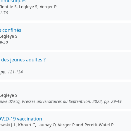
a-domestiques
Gentile S, Legleye S, Verger P
51-76
s confinés
 Legleye S
29-50
 des jeunes adultes ?
, pp. 121-134
 Legleye S
uve d'Ascq, Presses universitaires du Septentrion, 2022, pp. 29-49.
OVID-19 vaccination
ski J-L, Khouri C, Launay O, Verger P and Peretti-Watel P