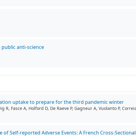
public anti-science
nation uptake to prepare for the third pandemic winter
 R, Fasce A, Holford D, De Raeve P, Gagneur A, Vuolanto P, Correia 
e of Self-reported Adverse Events: A French Cross-Sectiona