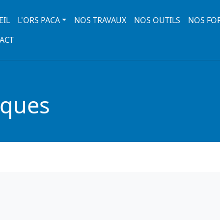
 navigation
EIL
L'ORS PACA
NOS TRAVAUX
NOS OUTILS
NOS FO
ACT
iques