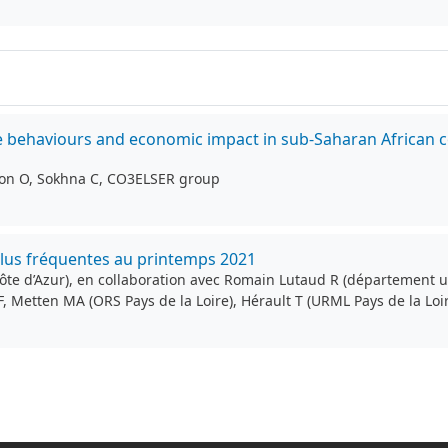
ive behaviours and economic impact in sub-Saharan African 
idon O, Sokhna C, CO3ELSER group
plus fréquentes au printemps 2021
te d’Azur), en collaboration avec Romain Lutaud R (département un
F, Metten MA (ORS Pays de la Loire), Hérault T (URML Pays de la Lo