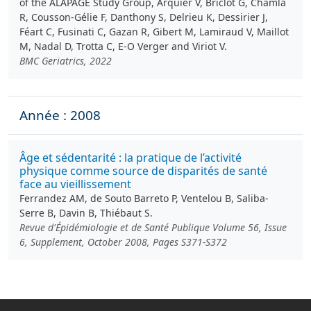
of the ALAPAGE Study Group, Arquier V, Briclot G, Chamla
R, Cousson‑Gélie F, Danthony S, Delrieu K, Dessirier J,
Féart C, Fusinati C, Gazan R, Gibert M, Lamiraud V, Maillot
M, Nadal D, Trotta C, E-O Verger and Viriot V.
BMC Geriatrics, 2022
Année : 2008
Âge et sédentarité : la pratique de l’activité
physique comme source de disparités de santé
face au vieillissement
Ferrandez AM, de Souto Barreto P, Ventelou B, Saliba-
Serre B, Davin B, Thiébaut S.
Revue d'Épidémiologie et de Santé Publique Volume 56, Issue
6, Supplement, October 2008, Pages S371-S372