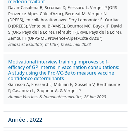
médecin traitant
Davin-Casalena B, Scronias D, Fressard L, Verger P (ORS
Provence-Alpes-Côte d’Azur), Bergeat M, Vergier N
(DREES), en collaboration avec Fery-Lemonnier É, Ourliac
B (DREES), Ventelou B (AMSE), Bournot MC, Buyck JF, David
S (ORS Pays de la Loire), Hérault T (URML Pays de la Loire),
Zemour F (URPS-ML Provence-Alpes-Côte d’Azur)
Études et Résultats, n°1267, Drees, mai 2023
Motivational interview training improves self-
efficacy of GP interns in vaccination consultations:
A study using the Pro-VC-Be to measure vaccine
confidence determinants
Garrison A, Fressard L, Mitilian E, Gosselin V, Berthiaume
P, Casanova L, Gagneur A, & Verger P
Human Vaccines & Immunotherapeutics, 26 Jan 2023
Année : 2022