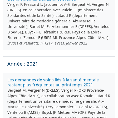
Verger P, Fressard L, Jacquemot A-F, Bergeat M, Vergier N
(DREES), en collaboration avec Pulcini C (ministère des
Solidarités et de la Santé ), Lutaud R (département
universitaire de médecine générale, Aix-Marseille
Université ), Barlet M, Fery-Lemonnier E (DREES), Ventelou
B (AMSE), Buyck J-F, Hérault T (URML Pays de la Loire),
Florence Zemour F (URPS-ML Provence-Alpes-Côte d’Azur)
Études et Résultats, n°1217, Drees, janvier 2022
Année : 2021
Les demandes de soins liés à la santé mentale
restent plus fréquentes au printemps 2021
Bergeat M, Vergier N (DREES), Verger P (ORS Provence-
Alpes-Côte d’Azur), en collaboration avec Romain Lutaud R
(département universitaire de médecine générale, Aix-
Marseille Université), Fery-Lemonnier E, Gaini M (DREES),
Ventelou B (AMSE), Buyck JF, Metten MA (ORS Pays de la
Loire), Hérault T (URML Pays de la Loire), Zemour F (URPS-