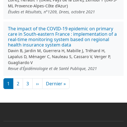
ML Provence-Alpes-Côte d’Azur)
Études et Résultats, n°1209, Drees, octobre 2021
The impact of the COVID-19 epidemic on primary
care in South-eastern France : implementation of a
real-time monitoring system based on regional
health insurance system data
Davin B, Jardin M, Guerrera H, Mabille J, Tréhard H,
Lapalus D, Ménager C, Nauleau S, Cassaro V, Verger P,
Guagliardo V
Revue d'Épidémiologie et de Santé Publique, 2021
Pagination
Page suivante
Dernière page
1
2
3
››
Dernier »