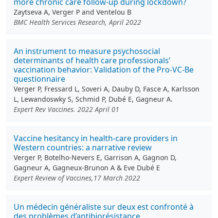
more chronic care follow-up during lockdown?
Zaytseva A, Verger P and Ventelou B
BMC Health Services Research, April 2022
An instrument to measure psychosocial
determinants of health care professionals’
vaccination behavior: Validation of the Pro-VC-Be
questionnaire
Verger P, Fressard L, Soveri A, Dauby D, Fasce A, Karlsson
L, Lewandoswky S, Schmid P, Dubé E, Gagneur A.
Expert Rev Vaccines. 2022 April 01
Vaccine hesitancy in health-care providers in
Western countries: a narrative review
Verger P, Botelho-Nevers E, Garrison A, Gagnon D,
Gagneur A, Gagneux-Brunon A & Eve Dubé E
Expert Review of Vaccines,17 March 2022
Un médecin généraliste sur deux est confronté à
des problèmes d’antibiorésistance