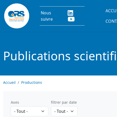
Aller au contenu principal
Main
ACCU
Nous
suivre
CONT
Publications scientif
Accueil
Productions
Axes
filtrer par date