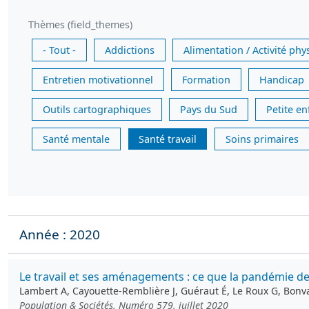
Thèmes (field_themes)
- Tout -
Addictions
Alimentation / Activité phy
Entretien motivationnel
Formation
Handicap
Outils cartographiques
Pays du Sud
Petite e
Santé mentale
Santé travail
Soins primaires
Année : 2020
Le travail et ses aménagements : ce que la pandémie de
Lambert A, Cayouette-Remblière J, Guéraut É, Le Roux G, Bonval
Population & Sociétés, Numéro 579, juillet 2020