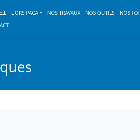
 navigation
EIL
L'ORS PACA
NOS TRAVAUX
NOS OUTILS
NOS FO
ACT
iques