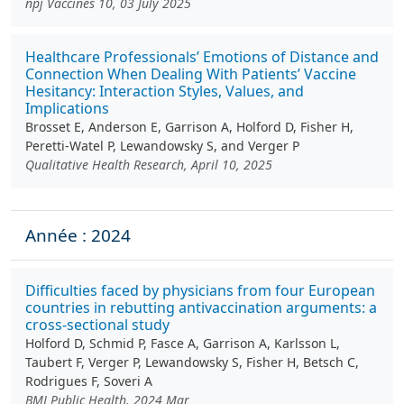
npj Vaccines 10, 03 July 2025
Healthcare Professionals’ Emotions of Distance and
Connection When Dealing With Patients’ Vaccine
Hesitancy: Interaction Styles, Values, and
Implications
Brosset E, Anderson E, Garrison A, Holford D, Fisher H,
Peretti-Watel P, Lewandowsky S, and Verger P
Qualitative Health Research, April 10, 2025
Année : 2024
Difficulties faced by physicians from four European
countries in rebutting antivaccination arguments: a
cross-sectional study
Holford D, Schmid P, Fasce A, Garrison A, Karlsson L,
Taubert F, Verger P, Lewandowsky S, Fisher H, Betsch C,
Rodrigues F, Soveri A
BMJ Public Health. 2024 Mar