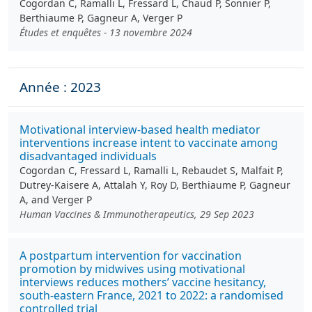
Cogordan C, Ramalli L, Fressard L, Chaud P, Sonnier P,
Berthiaume P, Gagneur A, Verger P
Études et enquêtes - 13 novembre 2024
Année : 2023
Motivational interview-based health mediator
interventions increase intent to vaccinate among
disadvantaged individuals
Cogordan C, Fressard L, Ramalli L, Rebaudet S, Malfait P,
Dutrey-Kaisere A, Attalah Y, Roy D, Berthiaume P, Gagneur
A, and Verger P
Human Vaccines & Immunotherapeutics, 29 Sep 2023
A postpartum intervention for vaccination
promotion by midwives using motivational
interviews reduces mothers’ vaccine hesitancy,
south-eastern France, 2021 to 2022: a randomised
controlled trial