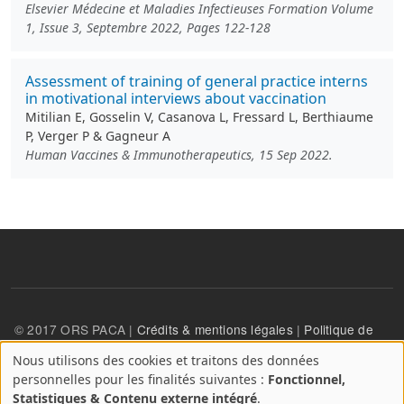
Elsevier Médecine et Maladies Infectieuses Formation Volume
1, Issue 3, Septembre 2022, Pages 122-128
Assessment of training of general practice interns
in motivational interviews about vaccination
Mitilian E, Gosselin V, Casanova L, Fressard L, Berthiaume
P, Verger P & Gagneur A
Human Vaccines & Immunotherapeutics, 15 Sep 2022.
© 2017 ORS PACA |
Crédits & mentions légales
|
Politique de
confidentialité
Nous utilisons des cookies et traitons des données
A
personnelles pour les finalités suivantes :
Fonctionnel,
propos
User account menu
Statistiques & Contenu externe intégré
.