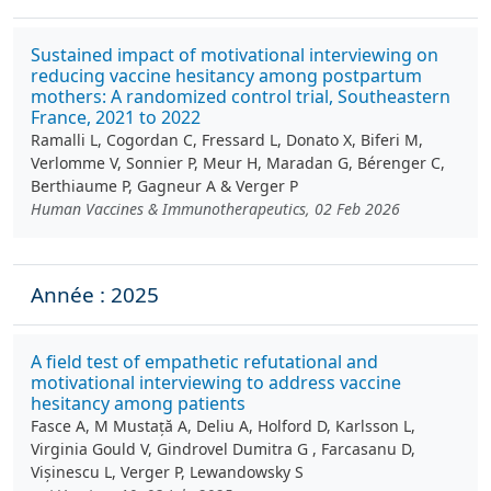
Sustained impact of motivational interviewing on
reducing vaccine hesitancy among postpartum
mothers: A randomized control trial, Southeastern
France, 2021 to 2022
Ramalli L, Cogordan C, Fressard L, Donato X, Biferi M,
Verlomme V, Sonnier P, Meur H, Maradan G, Bérenger C,
Berthiaume P, Gagneur A & Verger P
Human Vaccines & Immunotherapeutics, 02 Feb 2026
Année : 2025
A field test of empathetic refutational and
motivational interviewing to address vaccine
hesitancy among patients
Fasce A, M Mustață A, Deliu A, Holford D, Karlsson L,
Virginia Gould V, Gindrovel Dumitra G , Farcasanu D,
Vișinescu L, Verger P, Lewandowsky S