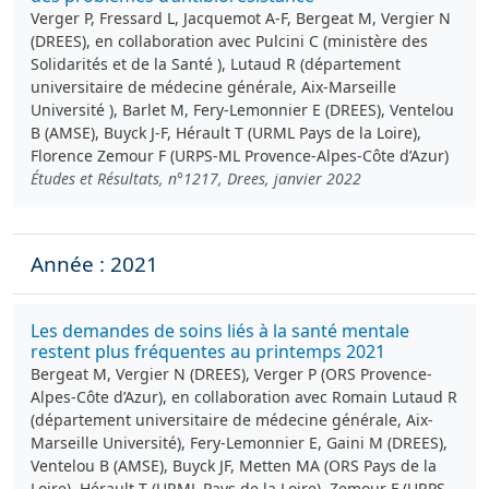
Verger P, Fressard L, Jacquemot A-F, Bergeat M, Vergier N
(DREES), en collaboration avec Pulcini C (ministère des
Solidarités et de la Santé ), Lutaud R (département
universitaire de médecine générale, Aix-Marseille
Université ), Barlet M, Fery-Lemonnier E (DREES), Ventelou
B (AMSE), Buyck J-F, Hérault T (URML Pays de la Loire),
Florence Zemour F (URPS-ML Provence-Alpes-Côte d’Azur)
Études et Résultats, n°1217, Drees, janvier 2022
Année : 2021
Les demandes de soins liés à la santé mentale
restent plus fréquentes au printemps 2021
Bergeat M, Vergier N (DREES), Verger P (ORS Provence-
Alpes-Côte d’Azur), en collaboration avec Romain Lutaud R
(département universitaire de médecine générale, Aix-
Marseille Université), Fery-Lemonnier E, Gaini M (DREES),
Ventelou B (AMSE), Buyck JF, Metten MA (ORS Pays de la
Loire), Hérault T (URML Pays de la Loire), Zemour F (URPS-