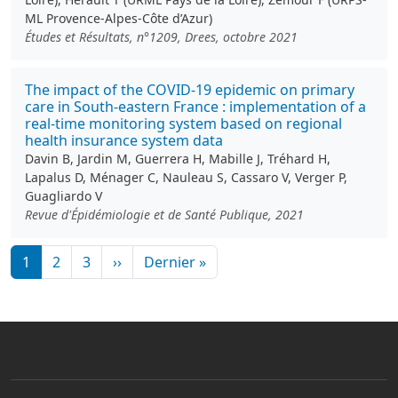
ML Provence-Alpes-Côte d’Azur)
Études et Résultats, n°1209, Drees, octobre 2021
The impact of the COVID-19 epidemic on primary
care in South-eastern France : implementation of a
real-time monitoring system based on regional
health insurance system data
Davin B, Jardin M, Guerrera H, Mabille J, Tréhard H,
Lapalus D, Ménager C, Nauleau S, Cassaro V, Verger P,
Guagliardo V
Revue d'Épidémiologie et de Santé Publique, 2021
Pagination
Page suivante
Dernière page
1
2
3
››
Dernier »