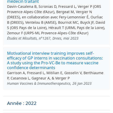
médecin traitant
Davin-Casalena B, Scronias D, Fressard L, Verger P (ORS
Provence-Alpes-Côte d’Azur), Bergeat M, Vergier N
(DREES), en collaboration avec Fery-Lemonnier É, Ourliac
B (DREES), Ventelou B (AMSE), Bournot MC, Buyck JF, David
S (ORS Pays de la Loire), Hérault T (URML Pays de la Loire),
Zemour F (URPS-ML Provence-Alpes-Côte d’Azur)
Études et Résultats, n°1267, Drees, mai 2023
Motivational interview training improves self-
efficacy of GP interns in vaccination consultations:
A study using the Pro-VC-Be to measure vaccine
confidence determinants
Garrison A, Fressard L, Mitilian E, Gosselin V, Berthiaume
P, Casanova L, Gagneur A, & Verger P
Human Vaccines & Immunotherapeutics, 26 Jan 2023
Année : 2022