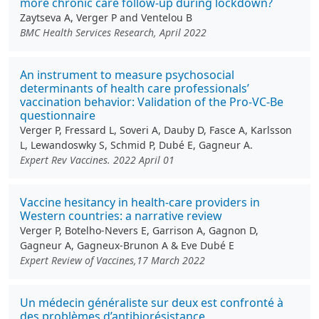
more chronic care follow-up during lockdown?
Zaytseva A, Verger P and Ventelou B
BMC Health Services Research, April 2022
An instrument to measure psychosocial
determinants of health care professionals’
vaccination behavior: Validation of the Pro-VC-Be
questionnaire
Verger P, Fressard L, Soveri A, Dauby D, Fasce A, Karlsson
L, Lewandoswky S, Schmid P, Dubé E, Gagneur A.
Expert Rev Vaccines. 2022 April 01
Vaccine hesitancy in health-care providers in
Western countries: a narrative review
Verger P, Botelho-Nevers E, Garrison A, Gagnon D,
Gagneur A, Gagneux-Brunon A & Eve Dubé E
Expert Review of Vaccines,17 March 2022
Un médecin généraliste sur deux est confronté à
des problèmes d’antibiorésistance