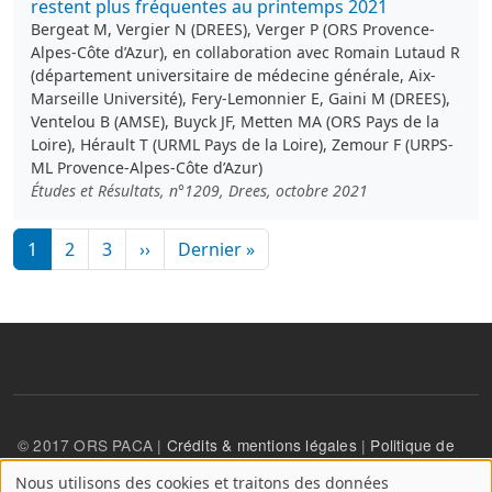
restent plus fréquentes au printemps 2021
Bergeat M, Vergier N (DREES), Verger P (ORS Provence-
Alpes-Côte d’Azur), en collaboration avec Romain Lutaud R
(département universitaire de médecine générale, Aix-
Marseille Université), Fery-Lemonnier E, Gaini M (DREES),
Ventelou B (AMSE), Buyck JF, Metten MA (ORS Pays de la
Loire), Hérault T (URML Pays de la Loire), Zemour F (URPS-
ML Provence-Alpes-Côte d’Azur)
Études et Résultats, n°1209, Drees, octobre 2021
Pagination
Page suivante
Dernière page
1
2
3
››
Dernier »
© 2017 ORS PACA |
Crédits & mentions légales
|
Politique de
confidentialité
Nous utilisons des cookies et traitons des données