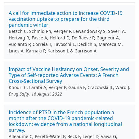
A call for immediate action to increase COVID-19
vaccination uptake to prepare for the third
pandemic winter
Betsch C, Schmid Ph, Verger P, Lewandowsky S, Soveri A,
Hertwig R, Fasce A, Holford D, De Raeve P, Gagneur A,
Vuolanto P, Correia T, Tavoschi L, Declich S, Marceca M,
Linos A, Karnaki P, Karlsson L & Garrison A
Impact of Vaccine Hesitancy on Onset, Severity and
Type of Self-reported Adverse Events: A French
Cross-Sectional Survey
Khouri C, Larabi A, Verger P, Gauna F, Cracowski JL, Ward J.
Drug Safty, 16 August 2022
Incidence of PTSD in the French population a
month after the COVID-19 pandemic-related
lockdown: evidence from a national longitudinal
survey.
Alleaume C, Peretti-Watel P, Beck F, Leger D, Vaiva G,