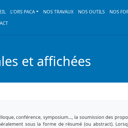
 navigation
EIL
L'ORS PACA
NOS TRAVAUX
NOS OUTILS
NOS FO
ACT
es et affichées
lloque, conférence, symposium..., la soumission des propo
énéralement sous la forme de résumé (ou abstract). Lorsq