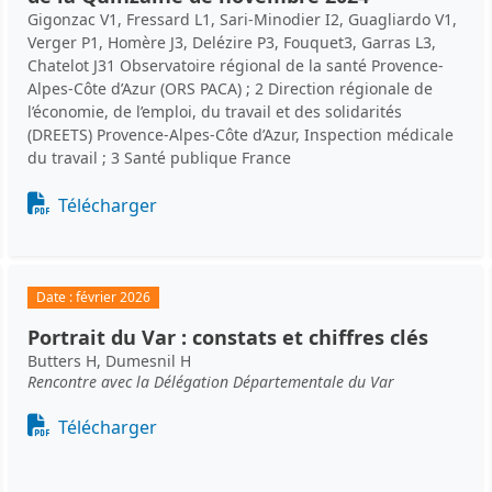
Gigonzac V1, Fressard L1, Sari-Minodier I2, Guagliardo V1,
Verger P1, Homère J3, Delézire P3, Fouquet3, Garras L3,
Chatelot J31 Observatoire régional de la santé Provence-
Alpes-Côte d’Azur (ORS PACA) ; 2 Direction régionale de
l’économie, de l’emploi, du travail et des solidarités
(DREETS) Provence-Alpes-Côte d’Azur, Inspection médicale
du travail ; 3 Santé publique France
Document
Télécharger
Date :
février 2026
Portrait du Var : constats et chiffres clés
Butters H, Dumesnil H
Rencontre avec la Délégation Départementale du Var
Document
Télécharger