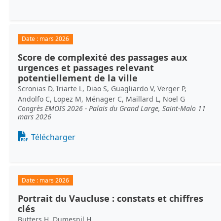
Date :
mars 2026
Score de complexité des passages aux
urgences et passages relevant
potentiellement de la ville
Scronias D, Iriarte L, Diao S, Guagliardo V, Verger P,
Andolfo C, Lopez M, Ménager C, Maillard L, Noel G
Congrès EMOIS 2026 - Palais du Grand Large, Saint-Malo 11
mars 2026
Document
Télécharger
Date :
mars 2026
Portrait du Vaucluse : constats et chiffres
clés
Butters H, Dumesnil H