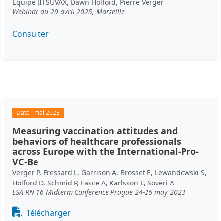
Equipe JITSUVAX, Dawn Holford, Pierre Verger
Webinar du 29 avril 2025, Marseille
Consulter
Date :
mai 2023
Measuring vaccination attitudes and
behaviors of healthcare professionals
across Europe with the International-Pro-
VC-Be
Verger P, Fressard L, Garrison A, Brosset E, Lewandowski S,
Holford D, Schmid P, Fasce A, Karlsson L, Soveri A
ESA RN 16 Midterm Conference Prague 24-26 may 2023
Document
Télécharger