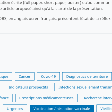
n écrite (full paper, short paper, poster) et/ou communica
ue article proposé ainsi qu'à la clarté de la présentation.
RS, en anglais ou en français, présentent l’état de la réfl
sique
Cancer
Covid-19
Diagnostics de territoire
Indicateurs prospectifs
Infections sexuellement transm
nfance
Prescriptions médicamenteuses
Recherche inter
Urgences
Vaccination / hésitation vaccinale
Vieill