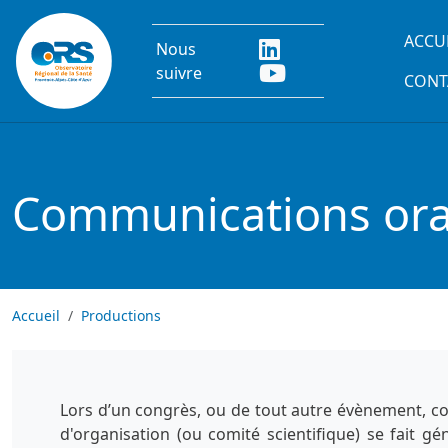
Aller au contenu principal
Main
ACCU
Nous
suivre
CONT
Communications oral
Accueil
Productions
Lors d’un congrès, ou de tout autre évènement, co
d'organisation (ou comité scientifique) se fait g