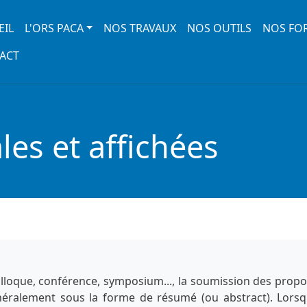
 navigation
EIL
L'ORS PACA
NOS TRAVAUX
NOS OUTILS
NOS FO
ACT
es et affichées
lloque, conférence, symposium..., la soumission des propo
énéralement sous la forme de résumé (ou abstract). Lorsq