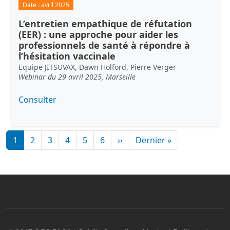
Date :
avril 2025
L’entretien empathique de réfutation
(EER) : une approche pour aider les
professionnels de santé à répondre à
l’hésitation vaccinale
Equipe JITSUVAX, Dawn Holford, Pierre Verger
Webinar du 29 avril 2025, Marseille
Consulter
Pagination
Page suivante
Dernière page
1
2
3
4
5
6
››
Dernier »