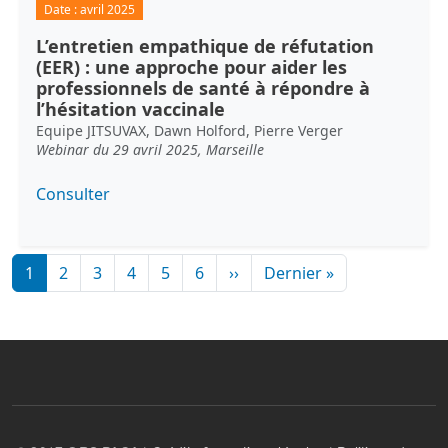
Date :
avril 2025
L’entretien empathique de réfutation
(EER) : une approche pour aider les
professionnels de santé à répondre à
l’hésitation vaccinale
Equipe JITSUVAX, Dawn Holford, Pierre Verger
Webinar du 29 avril 2025, Marseille
Consulter
Pagination
Page suivante
Dernière page
1
2
3
4
5
6
››
Dernier »