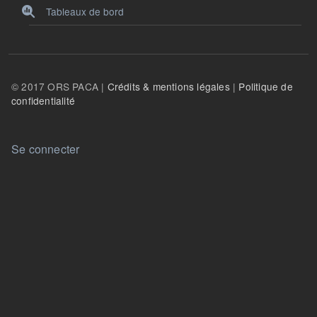
Tableaux de bord
© 2017 ORS PACA |
Crédits & mentions légales
|
Politique de
confidentialité
User account menu
Se connecter