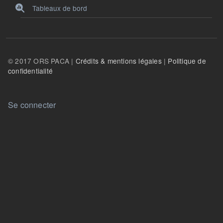
Tableaux de bord
© 2017 ORS PACA |
Crédits & mentions légales
|
Politique de
confidentialité
User account menu
Se connecter