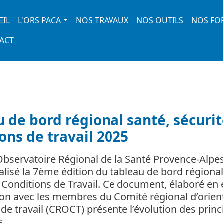
 navigation
EIL
L'ORS PACA
NOS TRAVAUX
NOS OUTILS
NOS FO
ACT
 de bord régional santé, sécurit
ons de travail 2025
’Observatoire Régional de la Santé Provence-Alpe
éalisé la 7ème édition du tableau de bord régional
t Conditions de Travail. Ce document, élaboré en 
ion avec les membres du Comité régional d’orien
de travail (CROCT) présente l’évolution des princ
ns…