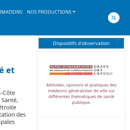
RMATIONS
NOS PRODUCTIONS
Dispositifs d'observation
Image
é et
Attitudes, opinions et pratiques des
médecins généralistes de ville sur
s-Côte
L
différentes thématiques de santé
 Santé,
t
publique.
étroite
tation des
ipales