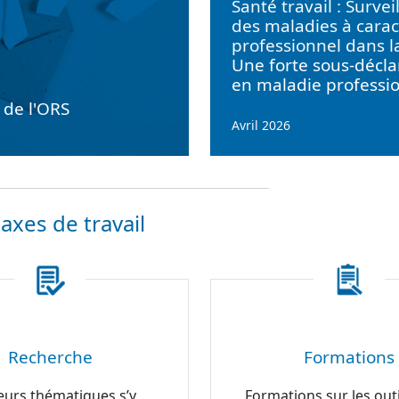
Santé travail : Survei
des maladies à carac
professionnel dans l
Une forte sous-décla
en maladie professi
e de l'ORS
Avril 2026
axes de travail
Recherche
Formations
eurs thématiques s’y
Formations sur les outi