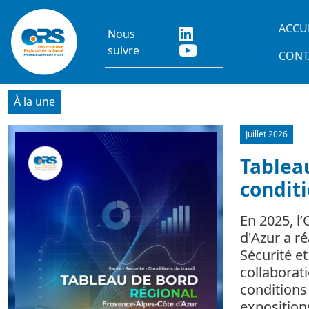
Aller au contenu principal
Main
ACCU
Nous
suivre
CONT
À la une
Juillet 2026
Image
Tableau
conditi
En 2025, l
d'Azur a r
Sécurité e
collaborat
conditions 
expositio