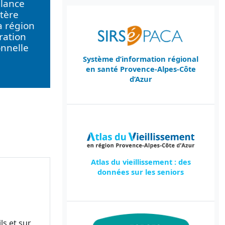
llance
tère
a région
ration
onnelle
Système d’information régional
en santé Provence-Alpes-Côte
d’Azur
Atlas du vieillissement : des
données sur les seniors
ls et sur