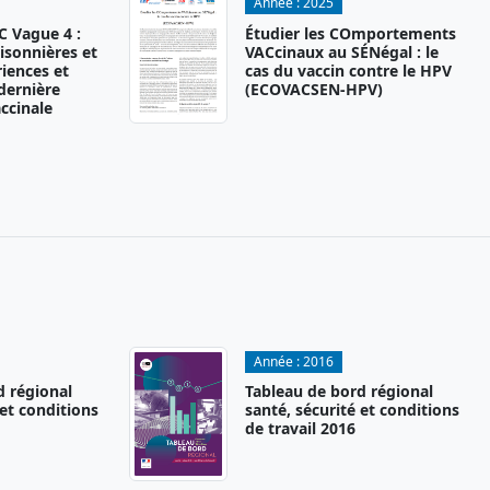
Année :
2025
 Vague 4 :
Étudier les COmportements
isonnières et
VACcinaux au SÉNégal : le
iences et
cas du vaccin contre le HPV
 dernière
(ECOVACSEN-HPV)
ccinale
Année :
2016
d régional
Tableau de bord régional
 et conditions
santé, sécurité et conditions
de travail 2016