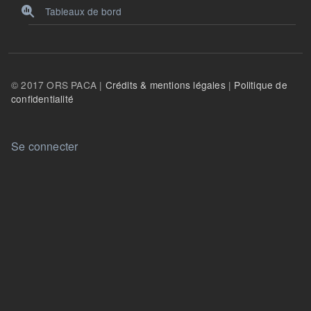
Tableaux de bord
© 2017 ORS PACA |
Crédits & mentions légales
|
Politique de
confidentialité
User account menu
Se connecter