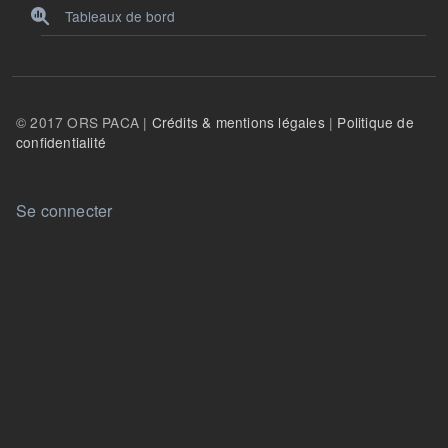
Tableaux de bord
© 2017 ORS PACA |
Crédits & mentions légales
|
Politique de
confidentialité
User account menu
Se connecter