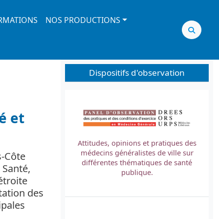
RMATIONS
NOS PRODUCTIONS
Dispositifs d'observation
Image
é et
Attitudes, opinions et pratiques des
médecins généralistes de ville sur
s-Côte
L
différentes thématiques de santé
 Santé,
t
publique.
étroite
tation des
ipales