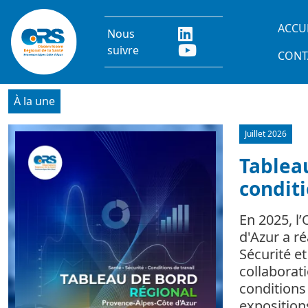
Aller au contenu principal
Main
ACCU
Nous
suivre
CONT
À la une
Juillet 2026
Image
Tableau
conditi
En 2025, l
d'Azur a r
Sécurité e
collaborat
conditions 
expositio