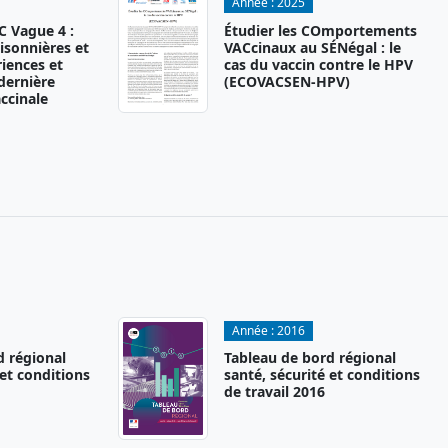
Année :
2025
 Vague 4 :
Étudier les COmportements
isonnières et
VACcinaux au SÉNégal : le
iences et
cas du vaccin contre le HPV
 dernière
(ECOVACSEN-HPV)
ccinale
Année :
2016
d régional
Tableau de bord régional
 et conditions
santé, sécurité et conditions
de travail 2016