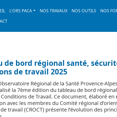
 navigation
EIL
L'ORS PACA
NOS TRAVAUX
NOS OUTILS
NOS FO
ACT
 de bord régional santé, sécurit
ons de travail 2025
’Observatoire Régional de la Santé Provence-Alpe
éalisé la 7ème édition du tableau de bord régional
t Conditions de Travail. Ce document, élaboré en 
ion avec les membres du Comité régional d’orien
de travail (CROCT) présente l’évolution des princ
ns…