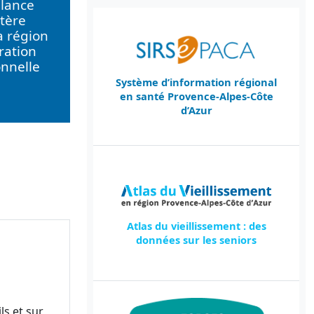
llance
tère
a région
ration
onnelle
Système d’information régional
en santé Provence-Alpes-Côte
d’Azur
Atlas du vieillissement : des
données sur les seniors
ls et sur