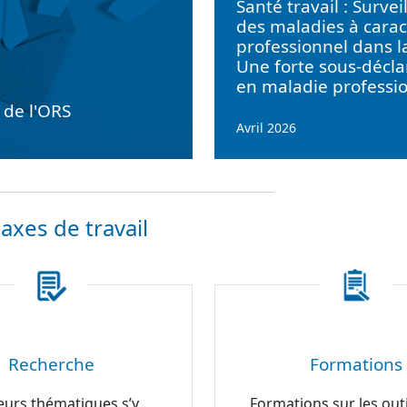
Santé travail : Survei
des maladies à carac
professionnel dans l
Une forte sous-décla
en maladie professi
e de l'ORS
Avril 2026
axes de travail
Recherche
Formations
eurs thématiques s’y
Formations sur les outi