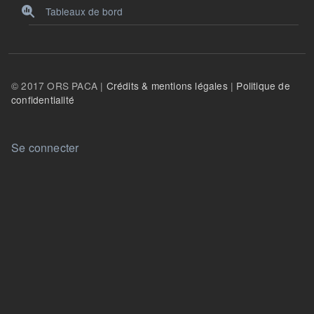
Tableaux de bord
© 2017 ORS PACA |
Crédits & mentions légales
|
Politique de
confidentialité
User account menu
Se connecter