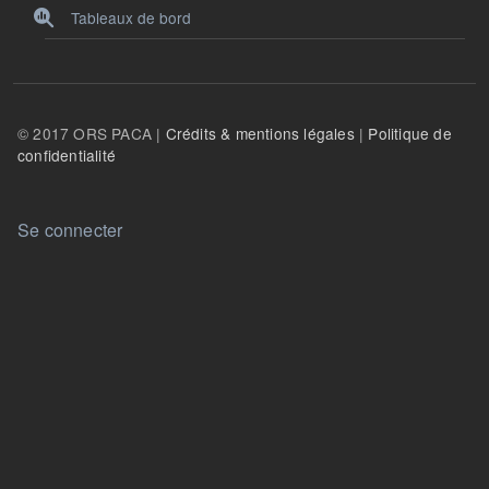
Tableaux de bord
© 2017 ORS PACA |
Crédits & mentions légales
|
Politique de
confidentialité
User account menu
Se connecter