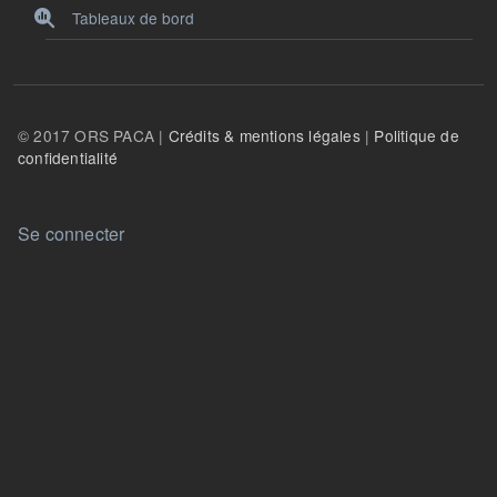
Tableaux de bord
© 2017 ORS PACA |
Crédits & mentions légales
|
Politique de
confidentialité
User account menu
Se connecter