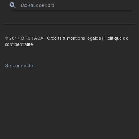
Tableaux de bord
© 2017 ORS PACA |
Crédits & mentions légales
|
Politique de
confidentialité
User account menu
Se connecter