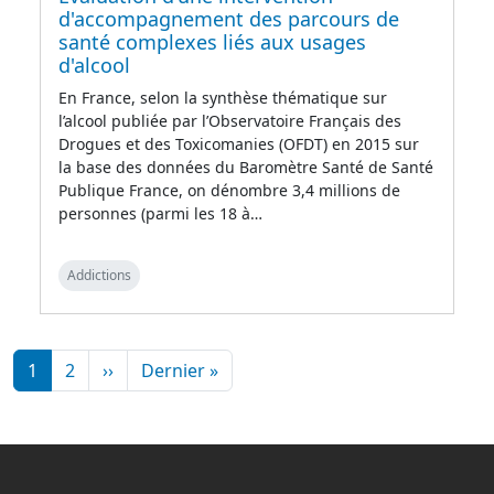
d'accompagnement des parcours de
santé complexes liés aux usages
d'alcool
En France, selon la synthèse thématique sur
l’alcool publiée par l’Observatoire Français des
Drogues et des Toxicomanies (OFDT) en 2015 sur
la base des données du Baromètre Santé de Santé
Publique France, on dénombre 3,4 millions de
personnes (parmi les 18 à…
Addictions
Pagination
Page suivante
Dernière page
1
2
››
Dernier »