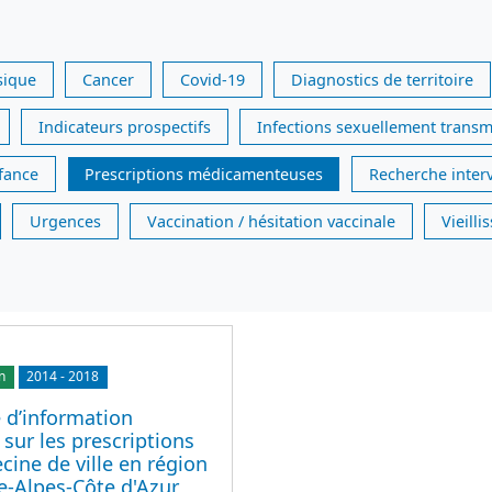
sique
Cancer
Covid-19
Diagnostics de territoire
Indicateurs prospectifs
Infections sexuellement transm
nfance
Prescriptions médicamenteuses
Recherche inter
Urgences
Vaccination / hésitation vaccinale
Vieill
n
2014
-
2018
 d’information
 sur les prescriptions
ine de ville en région
e-Alpes-Côte d'Azur