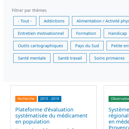
Filtrer par thèmes
- Tout -
Addictions
Alimentation / Activité phy
Entretien motivationnel
Formation
Handicap
Outils cartographiques
Pays du Sud
Petite e
Santé mentale
Santé travail
Soins primaires
Recherche
2015
-
2019
Observatio
Plateforme d'évaluation
Système
systématisée du médicament
régional
en population
en médec
Provenc