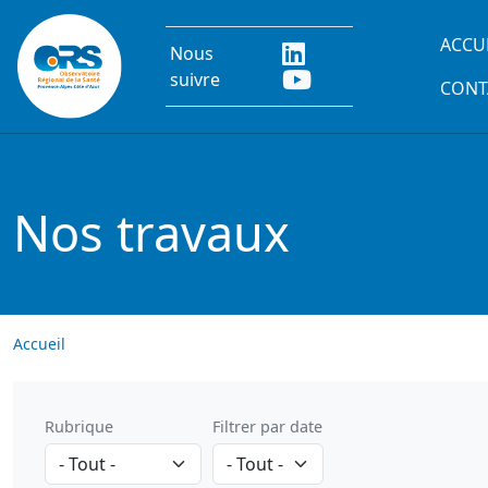
Aller au contenu principal
Main
ACCU
Nous
suivre
CONT
Nos travaux
Accueil
Rubrique
Filtrer par date