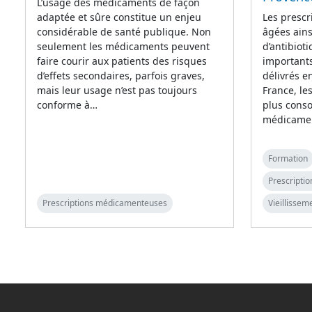
L’usage des médicaments de façon
adaptée et sûre constitue un enjeu
Les prescr
considérable de santé publique. Non
âgées ains
seulement les médicaments peuvent
d’antibiot
faire courir aux patients des risques
importants
d’effets secondaires, parfois graves,
délivrés e
mais leur usage n’est pas toujours
France, le
conforme à…
plus cons
médicame
Formation
Prescripti
Prescriptions médicamenteuses
Vieillissem