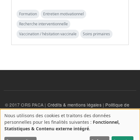
Formation
Entretien motivationnel
Recherche interventionnelle
Vaccination / hésitation vaccinale
Soins primaires
© 2017 ORS PACA |
Crédits & mentions légales
|
Politique de
confidentialité
Nous utilisons des cookies et traitons des données
A
personnelles pour les finalités suivantes :
Fonctionnel,
propos
User account menu
Statistiques & Contenu externe intégré
.
Se connecter
des