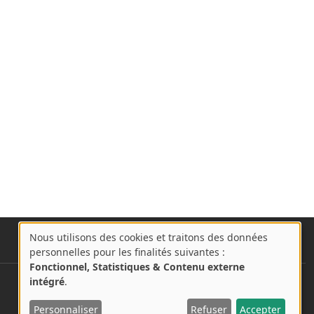
Nous utilisons des cookies et traitons des données
A
personnelles pour les finalités suivantes :
propos
Fonctionnel, Statistiques & Contenu externe
des
intégré
.
User account menu
Se connecter
cookies
Personnaliser
Refuser
Accepter