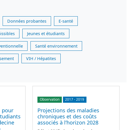
Données probantes
E-santé
issibles
Jeunes et étudiants
ventionnelle
Santé environnement
issement
VIH / Hépatites
Observation
2017
-
2019
s pour
Projections des maladies
étudiants
chroniques et des coûts
decine
associés à l’horizon 2028
a