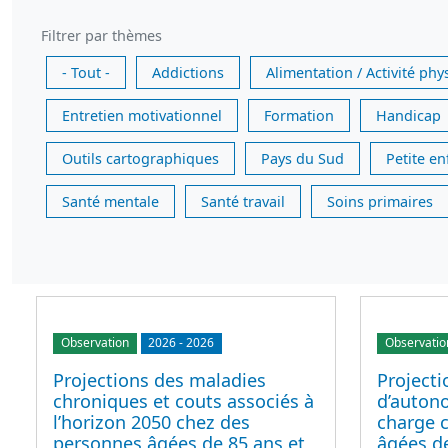
Filtrer par thèmes
- Tout -
Addictions
Alimentation / Activité phy
Entretien motivationnel
Formation
Handicap
Outils cartographiques
Pays du Sud
Petite e
Santé mentale
Santé travail
Soins primaires
Observation
2026
-
2026
Observatio
Projections des maladies
Projecti
chroniques et couts associés à
d’autono
l’horizon 2050 chez des
charge 
personnes âgées de 85 ans et
âgées de