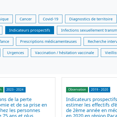
sique
Cancer
Covid-19
Diagnostics de territoire
Indicateurs prospectifs
Infections sexuellement transm
nfance
Prescriptions médicamenteuses
Recherche inter
Urgences
Vaccination / hésitation vaccinale
Vieill
n
2023
-
2024
Observation
2019
-
2020
ons de la perte
Indicateurs prospectif
mie et de sa prise en
estimer les effectifs d’
chez les personnes
de 2ème année en mé
 75 ans et plus
en 2020 en région Pac