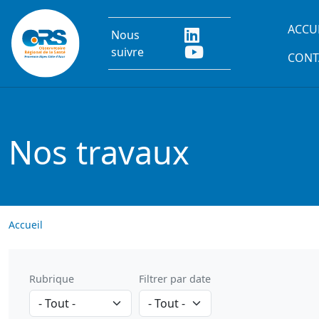
Aller au contenu principal
Main
ACCU
Nous
suivre
CONT
Nos travaux
Accueil
Rubrique
Filtrer par date