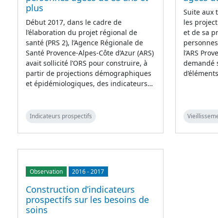
plus
Suite aux 
Début 2017, dans le cadre de
les projec
l’élaboration du projet régional de
et de sa p
santé (PRS 2), l’Agence Régionale de
personnes 
Santé Provence-Alpes-Côte d’Azur (ARS)
l’ARS Prov
avait sollicité l’ORS pour construire, à
demandé s’
partir de projections démographiques
d’éléments
et épidémiologiques, des indicateurs…
Indicateurs prospectifs
Vieillissem
Observation
2016
-
2017
Construction d’indicateurs
prospectifs sur les besoins de
soins