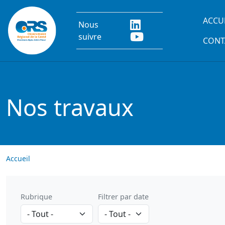
Aller au contenu principal
Main
ACCU
Nous
suivre
CONT
Nos travaux
Accueil
Rubrique
Filtrer par date