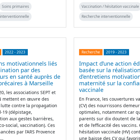
Soins primaires
Vaccination / hésitation vaccinale
interventionnelle
Recherche interventionnelle
2022
-
2023
Recherche
2019
-
2023
ns motivationnels liés
Impact d’une action éd
cination par des
basée sur la réalisatio
urs en santé auprès de
d’entretiens motivatio
précaires à Marseille
maternité sur la confi
vaccinale
0, les associations SEPT et
mettent en œuvre des
En France, les couvertures v
 lutte contre la propagation
(CV) des nourrissons demeur
d-19 (dépistage,
optimales, notamment car q
ation aux gestes barrières,
parents sur dix doutent de la
co-social, vaccination). Ces
et de l’efficacité des vaccins.
inancées par l’ARS Provence
hésitation vaccinale (HV) con
e…
une baisse des CV qui favori