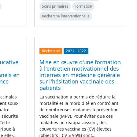
Soins primaires
Formation
Recherche interventionnelle
Recherche
2021
-
2022
ucative
Mise en œuvre d'une formation
n
à l'entretien motivationnel des
nnels en
internes en médecine générale
ance
sur l'hésitation vaccinale des
patients
accinales
La vaccination a permis de réduire la
ent sous-
mortalité et la morbidité en contrôlant
uatre
de nombreuses maladies à prévention
 sécurité
vaccinale (MPV). Pour éviter que ces
 Cette
maladies ne réapparaissent, des
tribue à
couvertures vaccinales (CV) élevées
se elle-…
(objectifs : CV ≥ 95%) sont…