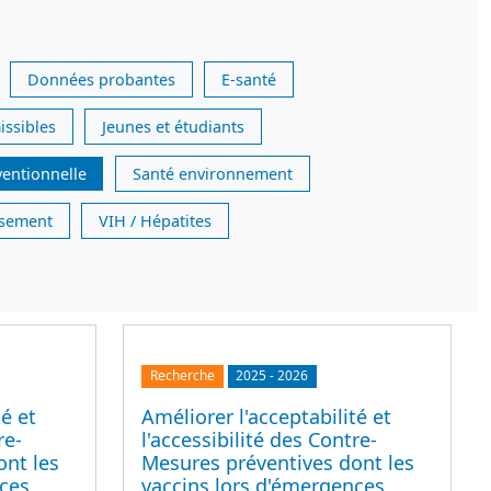
Données probantes
E-santé
issibles
Jeunes et étudiants
ventionnelle
Santé environnement
issement
VIH / Hépatites
Recherche
2025
-
2026
té et
Améliorer l'acceptabilité et
re-
l'accessibilité des Contre-
ont les
Mesures préventives dont les
nces
vaccins lors d'émergences