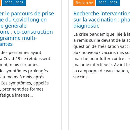
2022
-
2026
Recherche
2022
-
2026
r le parcours de prise
Recherche intervention
ge du Covid long en
sur la vaccination : ph
e générale
diagnostic
ire : co-construction
La crise pandémique liée à 
ogramme multi-
a remis sur le devant de la s
antes
question de l’hésitation vacci
 des personnes ayant
aux nouveaux vaccins mis su
la Covid-19 se rétablissent
marché pour lutter contre ce
ent, mais certaines
maladie infectieuse. Avant l
 de symptômes prolongés
la campagne de vaccination,
 au moins 3 mois après
vaccins…
n. Ces symptômes, appelés
g, prennent des formes
(fatigue intense…