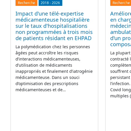
Recherche
2018
-
2026
Recherche
Impact d'une télé-expertise
Améliore
médicamenteuse hospitalière
en char
sur le taux d'hospitalisations
médecin
non programmées à trois mois
ambulato
de patients résidant en EHPAD
d'un pr
compos
La polymédication chez les personnes
âgées peut accroître les risques
La plupart
d’interactions médicamenteuses,
contracté 
d’utilisation de médicaments
complètem
inappropriés et finalement d’iatrogénie
souffrent
médicamenteuse. Dans un souci
persistant
d’optimisation des prescriptions
l’infectio
médicamenteuses et de…
Covid lon
multiples 