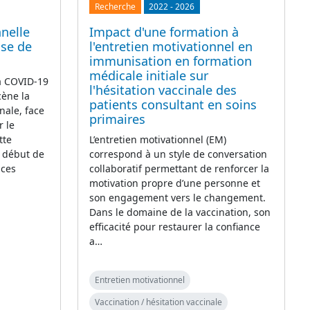
Recherche
2022
-
2026
nelle
Impact d'une formation à
ase de
l'entretien motivationnel en
immunisation en formation
médicale initiale sur
la COVID-19
l'hésitation vaccinale des
cène la
patients consultant en soins
nale, face
primaires
r le
tte
L’entretien motivationnel (EM)
e début de
correspond à un style de conversation
 ces
collaboratif permettant de renforcer la
motivation propre d’une personne et
son engagement vers le changement.
Dans le domaine de la vaccination, son
efficacité pour restaurer la confiance
a…
Entretien motivationnel
Vaccination / hésitation vaccinale