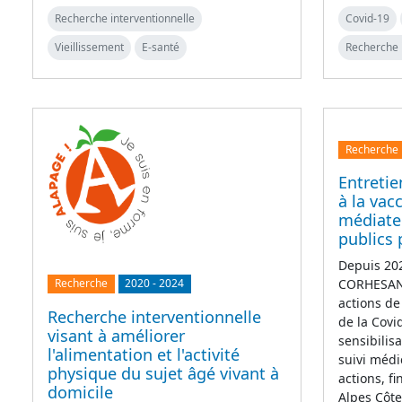
Recherche interventionnelle
Covid-19
Vieillissement
E-santé
Recherche 
Recherche
Entretie
à la vac
médiate
publics 
Depuis 202
CORHESAN 
Recherche
2020
-
2024
actions de
Recherche interventionnelle
de la Covi
visant à améliorer
sensibilis
l'alimentation et l'activité
suivi médi
physique du sujet âgé vivant à
actions, f
domicile
Alpes Côt