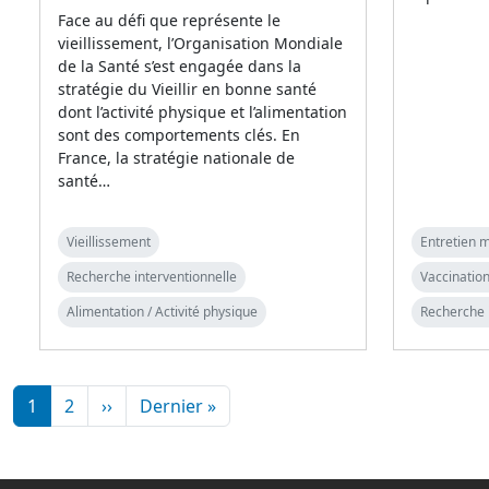
Face au défi que représente le
vieillissement, l’Organisation Mondiale
de la Santé s’est engagée dans la
stratégie du Vieillir en bonne santé
dont l’activité physique et l’alimentation
sont des comportements clés. En
France, la stratégie nationale de
santé…
Vieillissement
Entretien m
Recherche interventionnelle
Vaccination
Alimentation / Activité physique
Recherche 
Pagination
Page suivante
Dernière page
1
2
››
Dernier »