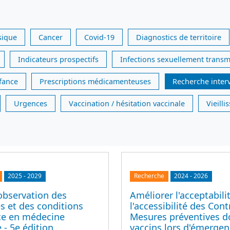
sique
Cancer
Covid-19
Diagnostics de territoire
Indicateurs prospectifs
Infections sexuellement transm
nfance
Prescriptions médicamenteuses
Recherche inter
Urgences
Vaccination / hésitation vaccinale
Vieill
2025
-
2029
Recherche
2024
-
2026
observation des
Améliorer l'acceptabili
s et des conditions
l'accessibilité des Cont
ice en médecine
Mesures préventives d
 - 5e édition
vaccins lors d'émerge