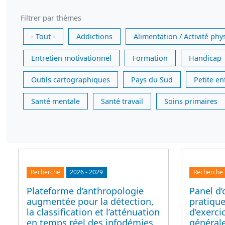
Filtrer par thèmes
- Tout -
Addictions
Alimentation / Activité phy
Entretien motivationnel
Formation
Handicap
Outils cartographiques
Pays du Sud
Petite e
Santé mentale
Santé travail
Soins primaires
Recherche
2026
-
2029
Recherche
Plateforme d’anthropologie
Panel d’
augmentée pour la détection,
pratique
la classification et l’atténuation
d’exerc
en temps réel des infodémies,
générale